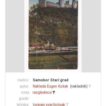
naslov:
Samobor Stari grad
autor:
Naklada Eugen Košak
(nakladnik)
vrsta
razglednica
građe:
tehnika:
tonirani svjetlotisak