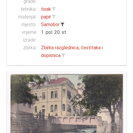
građe:
tehnika:
tisak
materijal:
papir
mjesto:
Samobor
vrijeme
1. pol. 20. st.
izrade:
zbirka:
Zbirka razglednica, čestitaka i
dopisnica