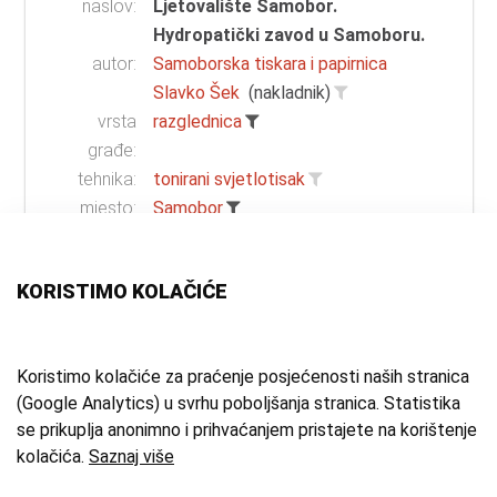
naslov:
Ljetovalište Samobor.
Hydropatički zavod u Samoboru.
autor:
Samoborska tiskara i papirnica
Slavko Šek
(nakladnik)
vrsta
razglednica
građe:
tehnika:
tonirani svjetlotisak
mjesto:
Samobor
vrijeme
1. pol. 20. st.
izrade:
KORISTIMO KOLAČIĆE
zbirka:
Zbirka razglednica, čestitaka i
dopisnica
Koristimo kolačiće za praćenje posjećenosti naših stranica
(Google Analytics) u svrhu poboljšanja stranica. Statistika
1 - 12 od 17
se prikuplja anonimno i prihvaćanjem pristajete na korištenje
kolačića.
Saznaj više