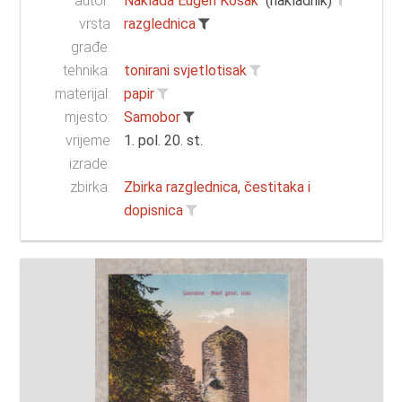
autor:
Naklada Eugen Košak
(nakladnik)
vrsta
razglednica
građe:
tehnika:
tonirani svjetlotisak
materijal:
papir
mjesto:
Samobor
vrijeme
1. pol. 20. st.
izrade:
zbirka:
Zbirka razglednica, čestitaka i
dopisnica