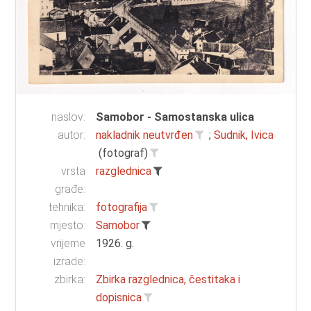
naslov:
Samobor - Samostanska ulica
autor:
nakladnik neutvrđen
;
Sudnik, Ivica
(fotograf)
vrsta
razglednica
građe:
tehnika:
fotografija
mjesto:
Samobor
vrijeme
1926. g.
izrade:
zbirka:
Zbirka razglednica, čestitaka i
dopisnica