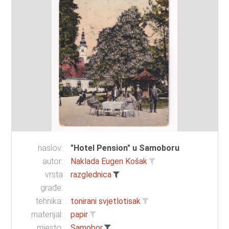
naslov:
"Hotel Pension" u Samoboru
autor:
Naklada Eugen Košak
vrsta
razglednica
građe:
tehnika:
tonirani svjetlotisak
materijal:
papir
mjesto:
Samobor