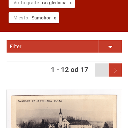
Vrsta građe:
razglednica
Mjesto:
Samobor
Filter
1 - 12 od 17