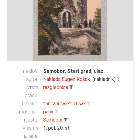
naslov:
Samobor, Stari grad, ulaz.
autor:
Naklada Eugen Košak
(nakladnik)
vrsta
razglednica
građe:
tehnika:
tonirani svjetlotisak
materijal:
papir
mjesto:
Samobor
vrijeme
1. pol. 20. st.
izrade: