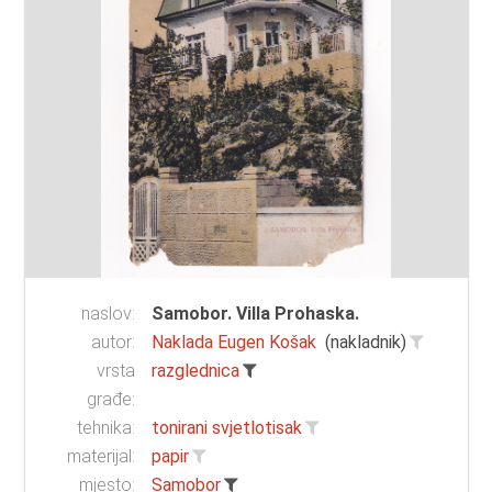
naslov:
Samobor. Villa Prohaska.
autor:
Naklada Eugen Košak
(nakladnik)
vrsta
razglednica
građe:
tehnika:
tonirani svjetlotisak
materijal:
papir
mjesto:
Samobor