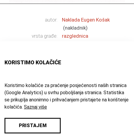
autor:
Naklada Eugen Košak
(nakladnik)
vrsta građe:
razglednica
tehnika:
tonirani svjetlotisak
materijal:
papir
mjesto:
Samobor
KORISTIMO KOLAČIĆE
vrijeme izrade:
1. pol. 20. st.
tema:
Samobor
;
secesija
zbirka:
Zbirka razglednica,
Koristimo kolačiće za praćenje posjećenosti naših stranica
čestitaka i dopisnica
(Google Analytics) u svrhu poboljšanja stranica. Statistika
se prikuplja anonimno i prihvaćanjem pristajete na korištenje
inventarna oznaka:
2765
kolačića.
Saznaj više
PRISTAJEM