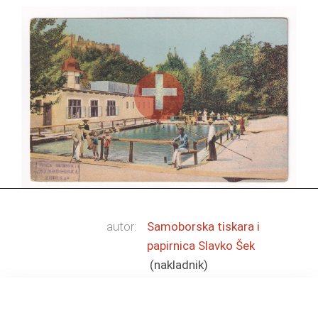
autor:
Samoborska tiskara i
papirnica Slavko Šek
(nakladnik)
vrsta građe:
razglednica
tehnika:
tonirani svjetlotisak