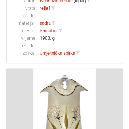
autor:
Ivanščak, Ferdo
(kipar)
vrsta
reljef
građe:
materijal:
sadra
mjesto:
Samobor
vrijeme
1908. g.
izrade:
zbirka:
Umjetnička zbirka