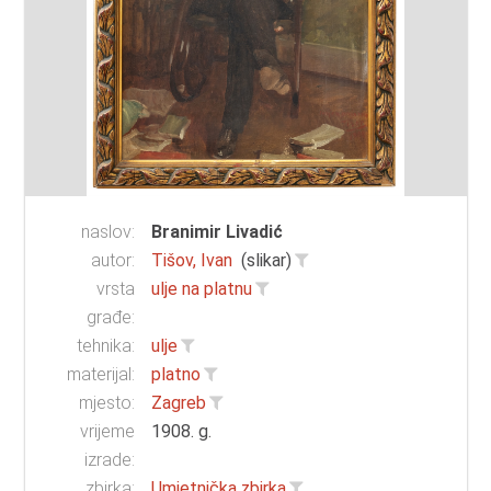
naslov:
Branimir Livadić
autor:
Tišov, Ivan
(slikar)
vrsta
ulje na platnu
građe:
tehnika:
ulje
materijal:
platno
mjesto:
Zagreb
vrijeme
1908. g.
izrade:
zbirka:
Umjetnička zbirka