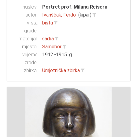
naslov:
Portret prof. Milana Reisera
autor:
Ivanščak, Ferdo
(kipar)
vrsta
bista
građe:
materijal:
sadra
mjesto:
Samobor
vrijeme
1912.-1915. g.
izrade:
zbirka:
Umjetnička zbirka