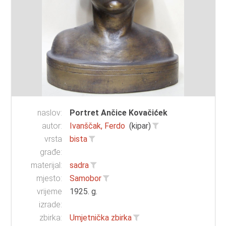
naslov:
Portret Ančice Kovačićek
autor:
Ivanščak, Ferdo
(kipar)
vrsta
bista
građe:
materijal:
sadra
mjesto:
Samobor
vrijeme
1925. g.
izrade:
zbirka:
Umjetnička zbirka