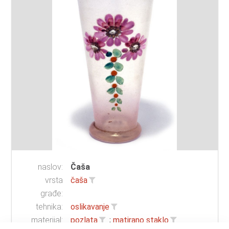
naslov:
Čaša
vrsta
čaša
građe:
tehnika:
oslikavanje
materijal:
pozlata
;
matirano staklo