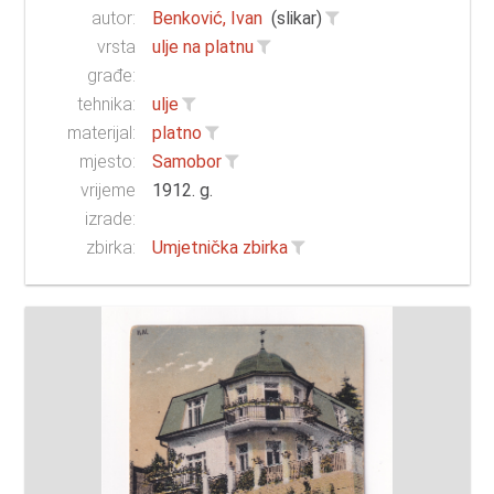
autor:
Benković, Ivan
(slikar)
vrsta
ulje na platnu
građe:
tehnika:
ulje
materijal:
platno
mjesto:
Samobor
vrijeme
1912. g.
izrade:
zbirka:
Umjetnička zbirka