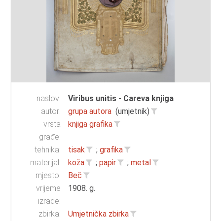
naslov:
Viribus unitis - Careva knjiga
autor:
grupa autora
(umjetnik)
vrsta
knjiga grafika
građe:
tehnika:
tisak
;
grafika
materijal:
koža
;
papir
;
metal
mjesto:
Beč
vrijeme
1908. g.
izrade:
zbirka:
Umjetnička zbirka