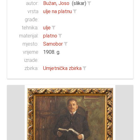
autor:
Bužan, Joso
(slikar)
vrsta
ulje na platnu
građe:
tehnika:
ulje
materijal:
platno
mjesto:
Samobor
vrijeme
1908. g.
izrade:
zbirka:
Umjetnička zbirka