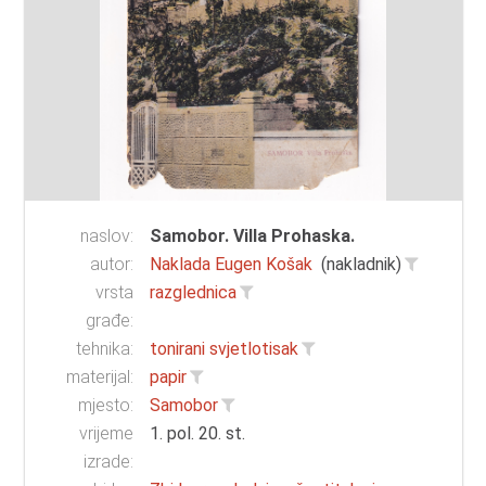
naslov:
Samobor. Villa Prohaska.
autor:
Naklada Eugen Košak
(nakladnik)
vrsta
razglednica
građe:
tehnika:
tonirani svjetlotisak
materijal:
papir
mjesto:
Samobor
vrijeme
1. pol. 20. st.
izrade: