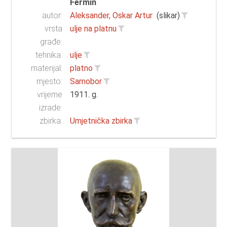
Fermin
autor:
Aleksander, Oskar Artur
(slikar)
vrsta
ulje na platnu
građe:
tehnika:
ulje
materijal:
platno
mjesto:
Samobor
vrijeme
1911. g.
izrade:
zbirka:
Umjetnička zbirka