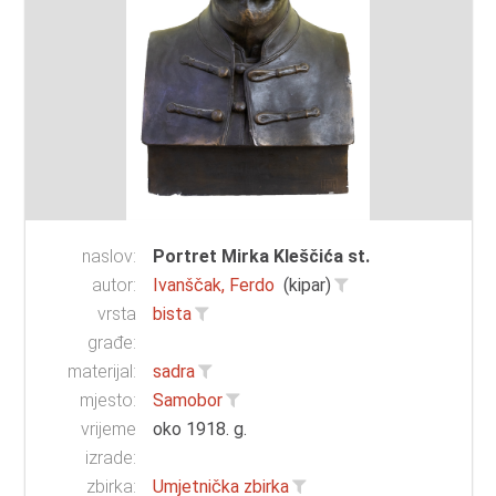
naslov:
Portret Mirka Kleščića st.
autor:
Ivanščak, Ferdo
(kipar)
vrsta
bista
građe:
materijal:
sadra
mjesto:
Samobor
vrijeme
oko 1918. g.
izrade:
zbirka:
Umjetnička zbirka