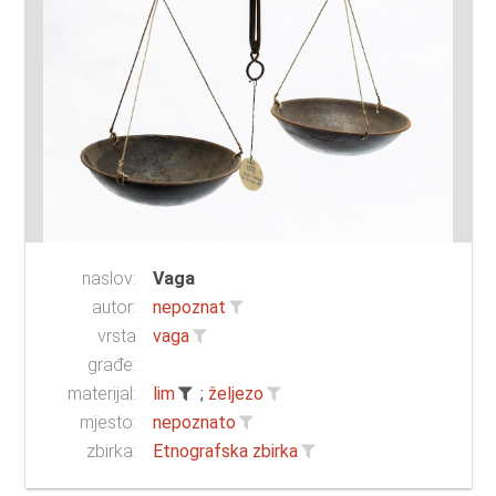
naslov:
Vaga
autor:
nepoznat
vrsta
vaga
građe:
materijal:
lim
;
željezo
mjesto:
nepoznato
zbirka:
Etnografska zbirka