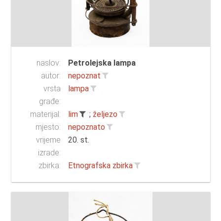
naslov:
Petrolejska lampa
autor:
nepoznat
vrsta
lampa
građe:
materijal:
lim
;
željezo
mjesto:
nepoznato
vrijeme
20. st.
izrade:
zbirka:
Etnografska zbirka