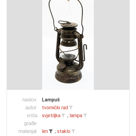
naslov:
Lampuš
autor:
tvornički rad
vrsta
svjetiljka
;
lampa
građe:
materijal:
lim
;
staklo