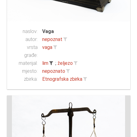
naslov:
Vaga
autor:
nepoznat
vrsta
vaga
građe:
materijal:
lim
;
željezo
mjesto:
nepoznato
zbirka:
Etnografska zbirka