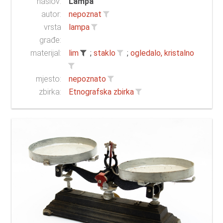
naslov:
Lampa
autor:
nepoznat
vrsta
lampa
građe:
materijal:
lim
;
staklo
;
ogledalo, kristalno
mjesto:
nepoznato
zbirka:
Etnografska zbirka