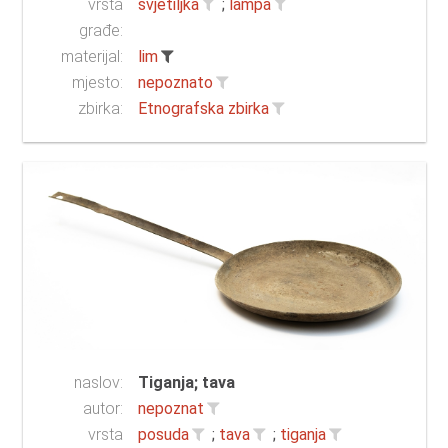
vrsta
svjetiljka
;
lampa
građe:
materijal:
lim
mjesto:
nepoznato
zbirka:
Etnografska zbirka
naslov:
Tiganja; tava
autor:
nepoznat
vrsta
posuda
;
tava
;
tiganja