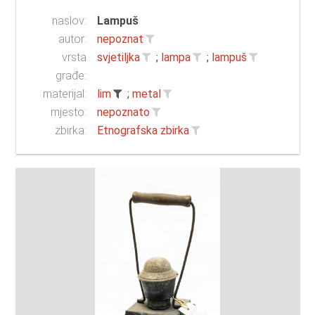
naslov:
Lampuš
autor:
nepoznat
vrsta
svjetiljka
;
lampa
;
lampuš
građe:
materijal:
lim
;
metal
mjesto:
nepoznato
zbirka:
Etnografska zbirka