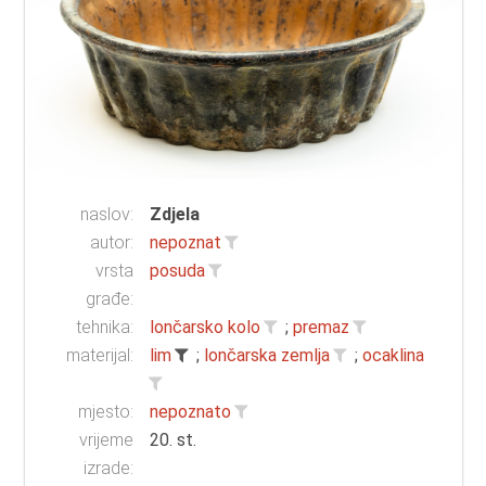
naslov:
Zdjela
autor:
nepoznat
vrsta
posuda
građe:
tehnika:
lončarsko kolo
;
premaz
materijal:
lim
;
lončarska zemlja
;
ocaklina
mjesto:
nepoznato
vrijeme
20. st.
izrade: