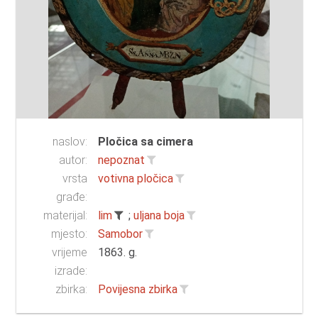
naslov:
Pločica sa cimera
autor:
nepoznat
vrsta
votivna pločica
građe:
materijal:
lim
;
uljana boja
mjesto:
Samobor
vrijeme
1863. g.
izrade:
zbirka:
Povijesna zbirka