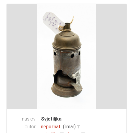
naslov:
Svjetiljka
autor:
nepoznat
(limar)