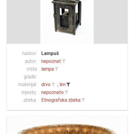
naslov:
Lampuš
autor:
nepoznat
vrsta
lampa
građe:
materijal:
drvo
;
lim
mjesto:
nepoznato
zbirka:
Etnografska zbirka