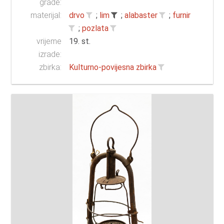
građe:
materijal:
drvo
;
lim
;
alabaster
;
furnir
;
pozlata
vrijeme
19. st.
izrade:
zbirka:
Kulturno-povijesna zbirka