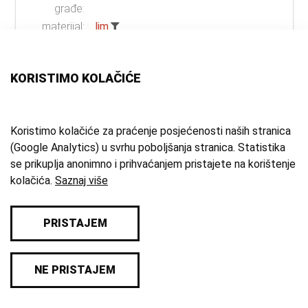
građe:
materijal:
lim
mjesto:
Siječevac
vrijeme
sredina 20. st.
KORISTIMO KOLAČIĆE
izrade:
zbirka:
Etnografska zbirka
Koristimo kolačiće za praćenje posjećenosti naših stranica
(Google Analytics) u svrhu poboljšanja stranica. Statistika
1 - 12 od 19
se prikuplja anonimno i prihvaćanjem pristajete na korištenje
kolačića.
Saznaj više
PRISTAJEM
© 2026 Samoborski muzej
NE PRISTAJEM
Impresum
/
Pravila privatnosti