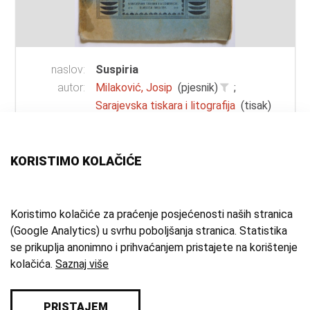
naslov:
Suspiria
autor:
Milaković, Josip
(pjesnik)
;
Sarajevska tiskara i litografija
(tisak)
vrsta
knjiga
građe:
KORISTIMO KOLAČIĆE
tehnika:
tisak
mjesto:
Sarajevo
vrijeme
1918. g.
Koristimo kolačiće za praćenje posjećenosti naših stranica
(Google Analytics) u svrhu poboljšanja stranica. Statistika
izrade:
se prikuplja anonimno i prihvaćanjem pristajete na korištenje
zbirka:
Kulturno-povijesna zbirka
kolačića.
Saznaj više
PRISTAJEM