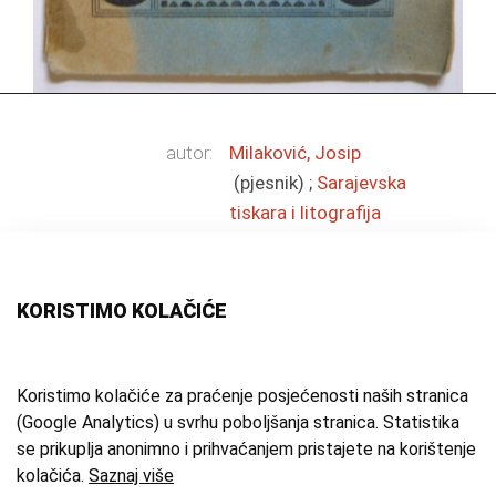
autor:
Milaković, Josip
(pjesnik)
;
Sarajevska
tiskara i litografija
(tisak)
vrsta građe:
knjiga
tehnika:
tisak
KORISTIMO KOLAČIĆE
mjesto:
Sarajevo
vrijeme izrade:
1918. g.
tema:
knjiga
Koristimo kolačiće za praćenje posjećenosti naših stranica
zbirka:
Kulturno-povijesna zbirka
(Google Analytics) u svrhu poboljšanja stranica. Statistika
se prikuplja anonimno i prihvaćanjem pristajete na korištenje
inventarna oznaka:
3053
kolačića.
Saznaj više