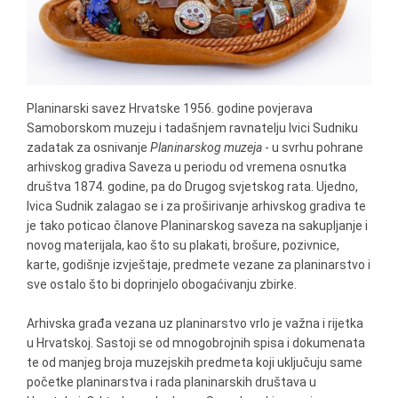
Planinarski savez Hrvatske 1956. godine povjerava
Samoborskom muzeju i tadašnjem ravnatelju Ivici Sudniku
zadatak za osnivanje
Planinarskog muzeja
- u svrhu pohrane
arhivskog gradiva Saveza u periodu od vremena osnutka
društva 1874. godine, pa do Drugog svjetskog rata. Ujedno,
Ivica Sudnik zalagao se i za proširivanje arhivskog gradiva te
je tako poticao članove Planinarskog saveza na sakupljanje i
novog materijala, kao što su plakati, brošure, pozivnice,
karte, godišnje izvještaje, predmete vezane za planinarstvo i
sve ostalo što bi doprinjelo obogaćivanju zbirke.
Arhivska građa vezana uz planinarstvo vrlo je važna i rijetka
u Hrvatskoj. Sastoji se od mnogobrojnih spisa i dokumenata
te od manjeg broja muzejskih predmeta koji uključuju same
početke planinarstva i rada planinarskih društava u