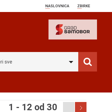
NASLOVNICA
ZBIRKE
ri sve
1 - 12 od 30