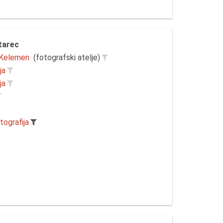
tarec
. Kelemen
(fotografski atelje)
ja
ja
tografija