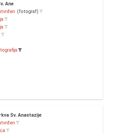
v. Ane
utvrđen
(fotograf)
ja
ja
r
tografija
kva Sv. Anastazije
utvrđen
ica