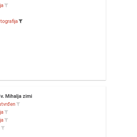
ja
tografija
v. Mihalja zimi
utvrđen
ja
ja
r