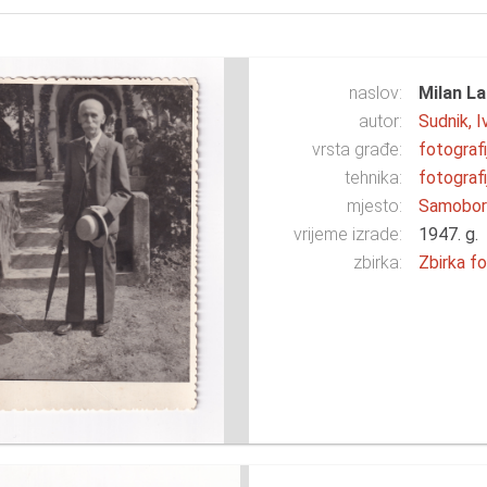
naslov:
Milan La
autor:
Sudnik, I
vrsta građe:
fotografi
tehnika:
fotografi
mjesto:
Samobo
vrijeme izrade:
1947. g.
zbirka:
Zbirka fo