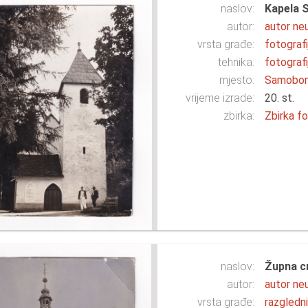
naslov:
Kapela S
autor:
autor ne
vrsta građe:
fotografi
tehnika:
fotografi
mjesto:
Samobo
vrijeme izrade:
20. st.
zbirka:
Zbirka fo
naslov:
Župna cr
autor:
autor ne
vrsta građe:
razgledn