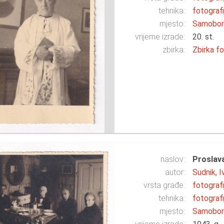
tehnika:
fotografi
mjesto:
Samobo
vrijeme izrade:
20. st.
zbirka:
Zbirka fo
naslov:
Proslav
autor:
Sudnik, I
vrsta građe:
fotografi
tehnika:
fotografi
mjesto:
Samobo