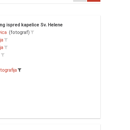
ng ispred kapelice Sv. Helene
vica
(fotograf)
ja
ja
r
tografija