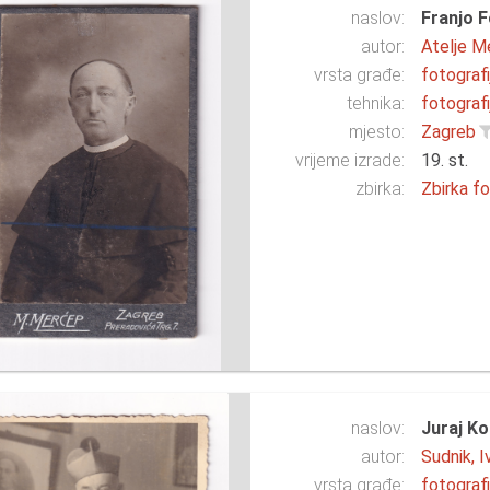
naslov:
Franjo 
autor:
Atelje M
vrsta građe:
fotografi
tehnika:
fotografi
mjesto:
Zagreb
vrijeme izrade:
19. st.
zbirka:
Zbirka fo
naslov:
Juraj Ko
autor:
Sudnik, I
vrsta građe:
fotografi