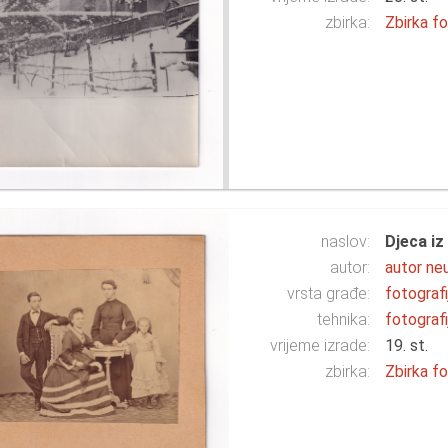
zbirka:
Zbirka fo
naslov:
Djeca iz
autor:
autor ne
vrsta građe:
fotografi
tehnika:
fotografi
vrijeme izrade:
19. st.
zbirka:
Zbirka fo