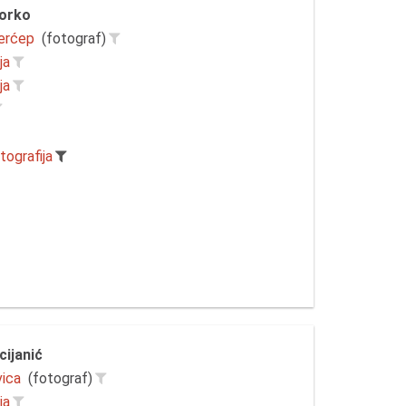
Forko
erćep
(fotograf)
ja
ja
tografija
cijanić
vica
(fotograf)
ja