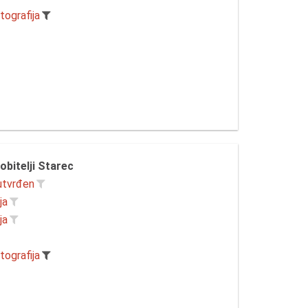
tografija
 obitelji Starec
utvrđen
ja
ja
tografija