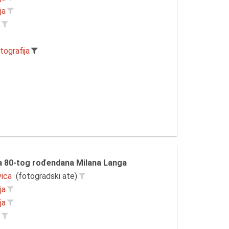
ja
r
tografija
a 80-tog rođendana Milana Langa
vica
(fotogradski ate)
ja
ja
r