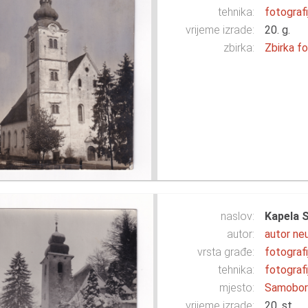
tehnika:
fotografi
vrijeme izrade:
20. g.
zbirka:
Zbirka fo
naslov:
Kapela S
autor:
autor ne
vrsta građe:
fotografi
tehnika:
fotografi
mjesto:
Samobo
vrijeme izrade:
20. st.