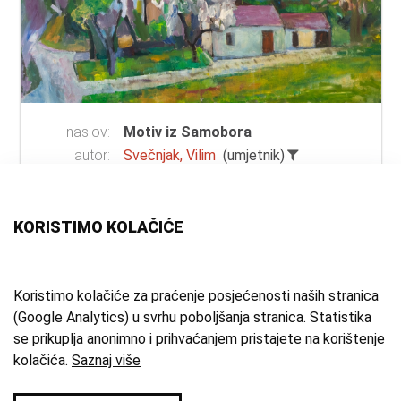
naslov:
Motiv iz Samobora
autor:
Svečnjak, Vilim
(umjetnik)
vrsta
ulje na platnu
građe:
tehnika:
ulje
KORISTIMO KOLAČIĆE
materijal:
platno
mjesto:
Samobor
vrijeme
20. st.
Koristimo kolačiće za praćenje posjećenosti naših stranica
(Google Analytics) u svrhu poboljšanja stranica. Statistika
izrade:
se prikuplja anonimno i prihvaćanjem pristajete na korištenje
zbirka:
Umjetnička zbirka
kolačića.
Saznaj više