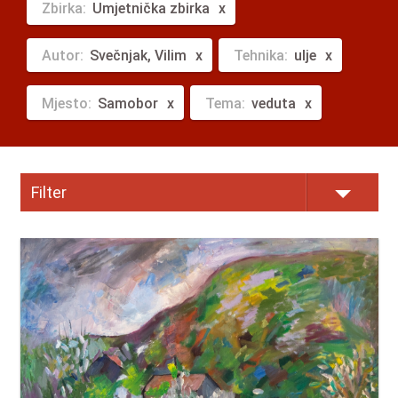
Zbirka:
Umjetnička zbirka
Autor:
Svečnjak, Vilim
Tehnika:
ulje
Mjesto:
Samobor
Tema:
veduta
Filter