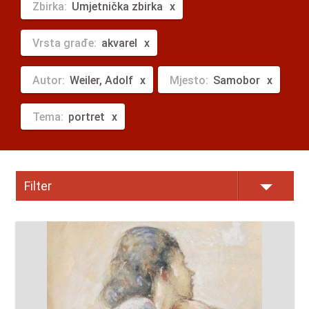
Zbirka:
Umjetnička zbirka
Vrsta građe:
akvarel
Autor:
Weiler, Adolf
Mjesto:
Samobor
Tema:
portret
Filter