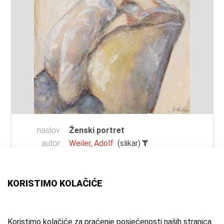
naslov:
Ženski portret
autor:
Weiler, Adolf
(slikar)
vrsta
akvarel
građe:
tehnika:
akvarel
KORISTIMO KOLAČIĆE
materijal:
papir
mjesto:
Samobor
vrijeme
1950. g.
Koristimo kolačiće za praćenje posjećenosti naših stranica