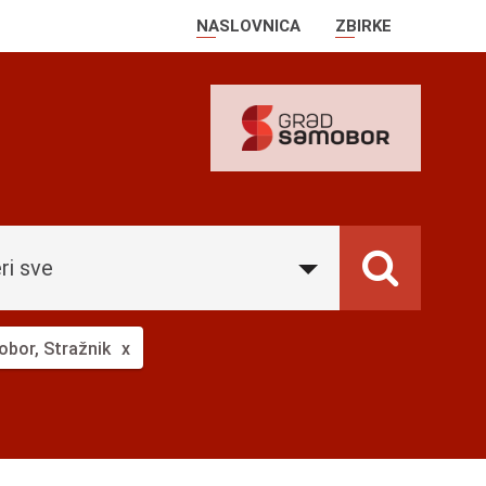
NASLOVNICA
ZBIRKE
ri sve
bor, Stražnik