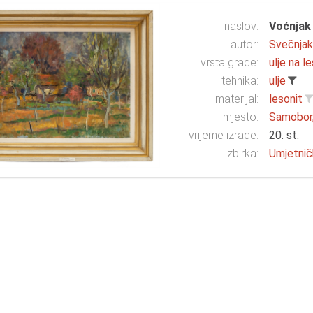
naslov:
Voćnjak
autor:
Svečnjak,
vrsta građe:
ulje na l
tehnika:
ulje
materijal:
lesonit
mjesto:
Samobor,
vrijeme izrade:
20. st.
zbirka:
Umjetnič