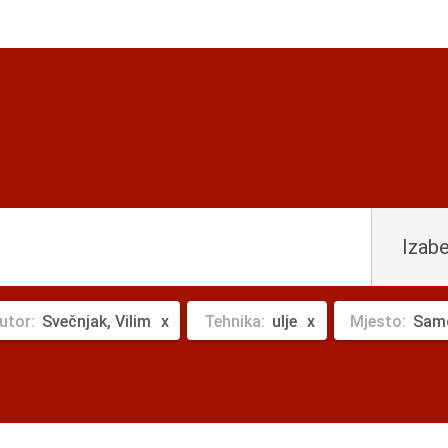
Izabe
utor:
Svečnjak, Vilim
Tehnika:
ulje
Mjesto:
Samo