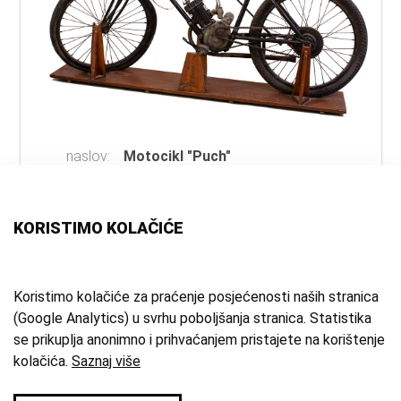
naslov:
Motocikl "Puch"
autor:
Puch Werke A.G.
(izrada)
vrsta
motor
građe:
KORISTIMO KOLAČIĆE
materijal:
čelik
mjesto:
Graz
vrijeme
1923. g.
Koristimo kolačiće za praćenje posjećenosti naših stranica
(Google Analytics) u svrhu poboljšanja stranica. Statistika
izrade:
se prikuplja anonimno i prihvaćanjem pristajete na korištenje
zbirka:
Kulturno-povijesna zbirka
kolačića.
Saznaj više