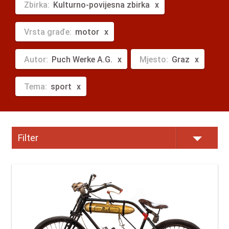
Zbirka:
Kulturno-povijesna zbirka
Vrsta građe:
motor
Autor:
Puch Werke A.G.
Mjesto:
Graz
Tema:
sport
Filter