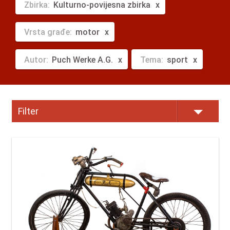
Zbirka:
Kulturno-povijesna zbirka
Vrsta građe:
motor
Autor:
Puch Werke A.G.
Tema:
sport
Filter