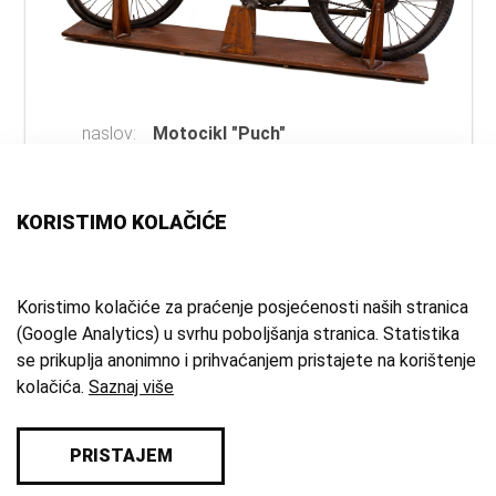
naslov:
Motocikl "Puch"
autor:
Puch Werke A.G.
(izrada)
vrsta
motor
građe:
KORISTIMO KOLAČIĆE
materijal:
čelik
mjesto:
Graz
vrijeme
1923. g.
Koristimo kolačiće za praćenje posjećenosti naših stranica
(Google Analytics) u svrhu poboljšanja stranica. Statistika
izrade:
se prikuplja anonimno i prihvaćanjem pristajete na korištenje
zbirka:
Kulturno-povijesna zbirka
kolačića.
Saznaj više
PRISTAJEM