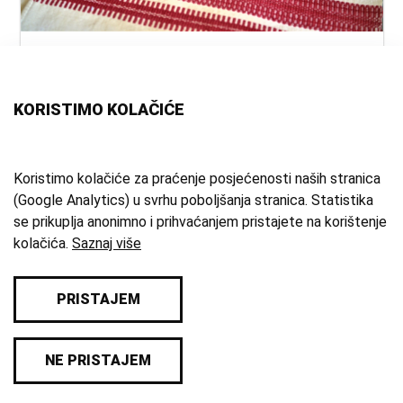
naslov:
Ručnik
autor:
nepoznat
vrsta
ručnik
KORISTIMO KOLAČIĆE
građe:
tehnika:
tkanje
materijal:
lan
;
pamuk
;
domaće platno
Koristimo kolačiće za praćenje posjećenosti naših stranica
(Google Analytics) u svrhu poboljšanja stranica. Statistika
mjesto:
Slani Dol
se prikuplja anonimno i prihvaćanjem pristajete na korištenje
zbirka:
Etnografska zbirka
kolačića.
Saznaj više
PRISTAJEM
© 2026 Samoborski muzej
NE PRISTAJEM
Impresum
/
Pravila privatnosti