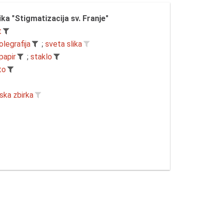
ika "Stigmatizacija sv. Franje"
t
olegrafija
;
sveta slika
papir
;
staklo
to
ska zbirka