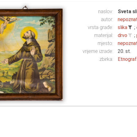
naslov:
Sveta sl
autor:
nepozna
vrsta građe:
slika
;
materijal:
drvo
;
mjesto:
nepozna
vrijeme izrade:
20. st.
zbirka:
Etnograf