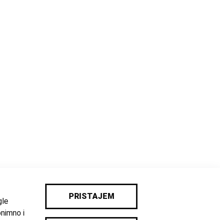
PRISTAJEM
gle
onimno i