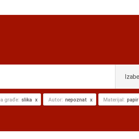
Izabe
ta građe:
slika
Autor:
nepoznat
Materijal:
papir