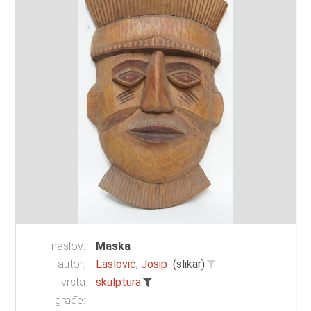
naslov:
Maska
autor:
Laslović, Josip
(slikar)
vrsta
skulptura
građe: