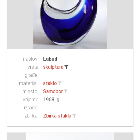
naslov:
Labud
vrsta
skulptura
građe:
materijal:
staklo
mjesto:
Samobor
vrijeme
1968. g.
izrade:
zbirka:
Zbirka stakla