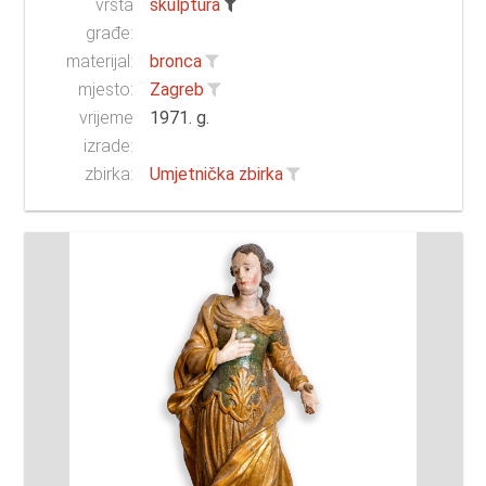
vrsta
skulptura
građe:
materijal:
bronca
mjesto:
Zagreb
vrijeme
1971. g.
izrade:
zbirka:
Umjetnička zbirka