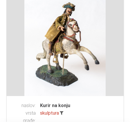
naslov:
Kurir na konju
vrsta
skulptura
građe:
materijal:
drvo
;
tkanina