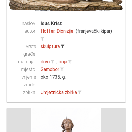
naslov:
Isus Krist
autor:
Hoffer, Dionizije
(franjevački kipar)
vrsta
skulptura
građe:
materijal:
drvo
;
boja
mjesto:
Samobor
vrijeme
oko 1735. g.
izrade:
zbirka:
Umjetnička zbirka