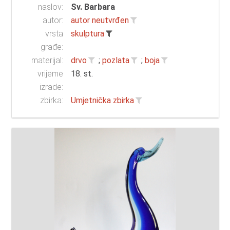
naslov:
Sv. Barbara
autor:
autor neutvrđen
vrsta
skulptura
građe:
materijal:
drvo
;
pozlata
;
boja
vrijeme
18. st.
izrade:
zbirka:
Umjetnička zbirka