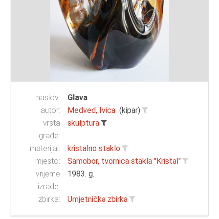
naslov:
Glava
autor:
Medved, Ivica
(kipar)
vrsta
skulptura
građe:
materijal:
kristalno staklo
mjesto:
Samobor, tvornica stakla "Kristal"
vrijeme
1983. g.
izrade:
zbirka:
Umjetnička zbirka