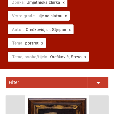
Zbirka:
Umjetnička zbirka
Vrsta građe:
ulje na platnu
Autor:
Orešković, dr. Stjepan
Tema:
portret
Tema, osoba/tijelo:
Orešković, Stevo
Filter