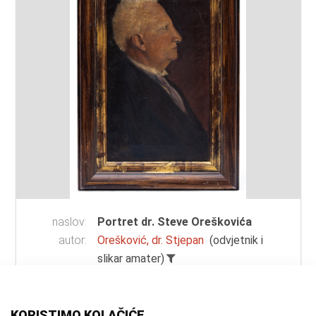
naslov:
Portret dr. Steve Oreškovića
autor:
Orešković, dr. Stjepan
(odvjetnik i
slikar amater)
vrsta
ulje na platnu
građe:
tehnika:
ulje
KORISTIMO KOLAČIĆE