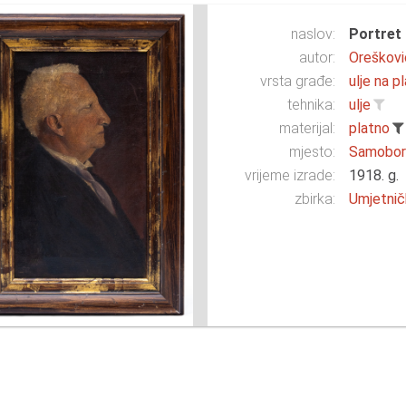
naslov:
Portret 
autor:
Orešković
vrsta građe:
ulje na p
tehnika:
ulje
materijal:
platno
mjesto:
Samobo
vrijeme izrade:
1918. g.
zbirka:
Umjetnič