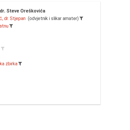
dr. Steve Oreškovića
, dr. Stjepan
(odvjetnik i slikar amater)
latnu
r
ka zbirka