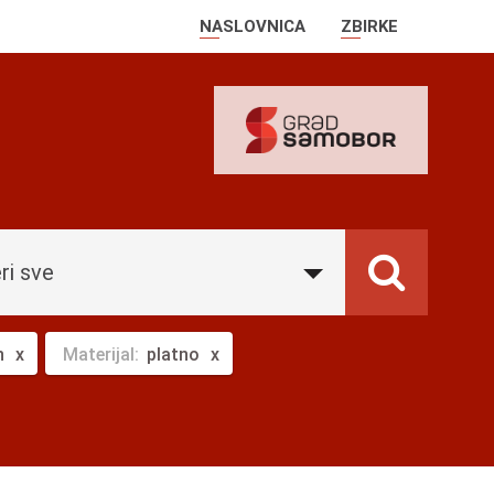
NASLOVNICA
ZBIRKE
ri sve
n
Materijal:
platno