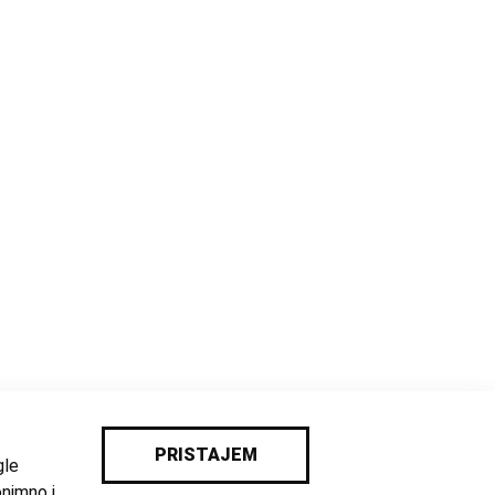
PRISTAJEM
gle
onimno i