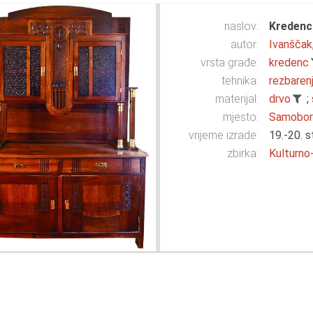
naslov:
Kredenc
autor:
Ivanščak
vrsta građe:
kredenc
tehnika:
rezbaren
materijal:
drvo
;
mjesto:
Samobo
vrijeme izrade:
19.-20. s
zbirka:
Kulturno