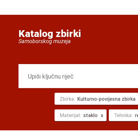
Katalog zbirki
Samoborskog muzeja
Zbirka:
Kulturno-povijesna zbirka
Materijal:
staklo
Tehnika:
r