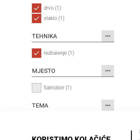
drvo (1)
staklo (1)
TEHNIKA
rezbarenje (1)
MJESTO
Samobor (1)
TEMA
secesija (1)
KORISTIMO KOLAČIĆE