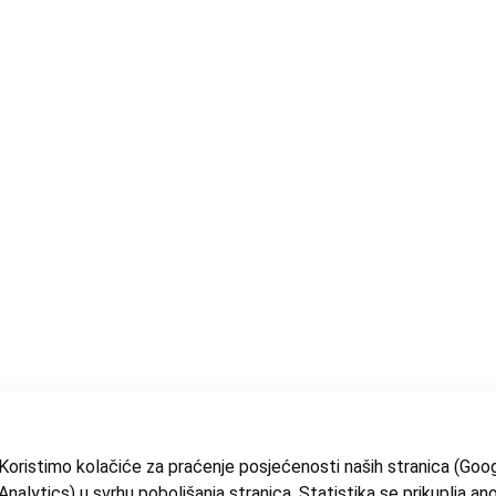
Koristimo kolačiće za praćenje posjećenosti naših stranica (Goo
Analytics) u svrhu poboljšanja stranica. Statistika se prikuplja an