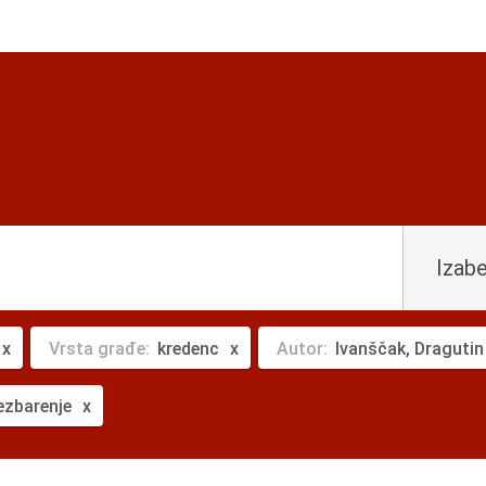
Izabe
Vrsta građe:
kredenc
Autor:
Ivanščak, Dragutin
ezbarenje