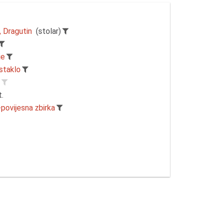
, Dragutin
(stolar)
je
staklo
r
t.
-povijesna zbirka