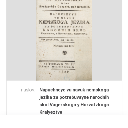
naslov:
Napuchneye vu navuk nemskoga
jezika za potrebuvayne narodnih
skol Vugerskoga y Horvatzkoga
Kralyeztva
autor:
autor neutvrđen
vrsta
knjiga