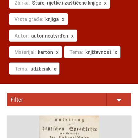
Zbirka:
Stare, rijetke i zaštićene knjige
Vrsta građe:
knjiga
Autor:
autor neutvrđen
Materijal:
karton
Tema:
književnost
Tema:
udžbenik
Filter