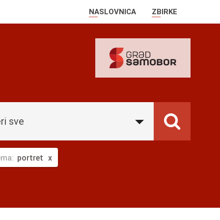
NASLOVNICA
ZBIRKE
ri sve
ema:
portret