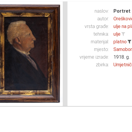
naslov:
Portret 
autor:
Orešković
vrsta građe:
ulje na p
tehnika:
ulje
materijal:
platno
mjesto:
Samobo
vrijeme izrade:
1918. g.
zbirka:
Umjetnič