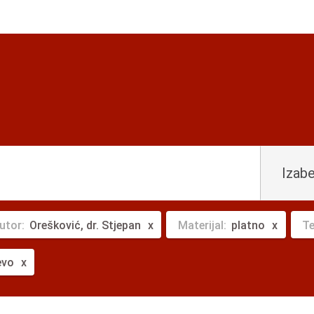
Izabe
utor:
Orešković, dr. Stjepan
Materijal:
platno
T
evo