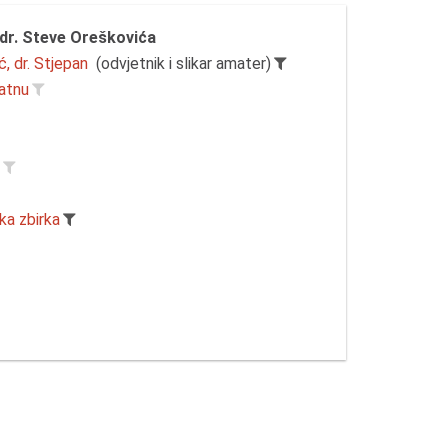
dr. Steve Oreškovića
, dr. Stjepan
(odvjetnik i slikar amater)
latnu
r
ka zbirka