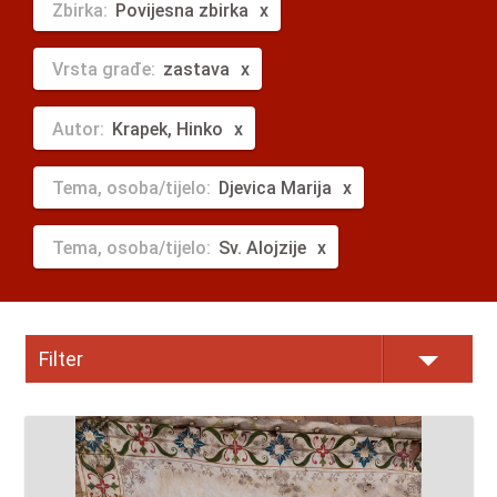
Zbirka:
Povijesna zbirka
Vrsta građe:
zastava
Autor:
Krapek, Hinko
Tema, osoba/tijelo:
Djevica Marija
Tema, osoba/tijelo:
Sv. Alojzije
Filter