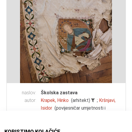
naslov:
Školska zastava
autor:
Krapek, Hinko
(arhitekt)
;
Kršnjavi,
Isidor
(povijesničar umjetnosti i
slikar)
vrsta
zastava
građe:
KORISTIMO KOLAČIĆE