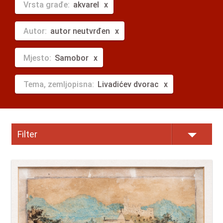
Vrsta građe:
akvarel
Autor:
autor neutvrđen
Mjesto:
Samobor
Tema, zemljopisna:
Livadićev dvorac
Filter