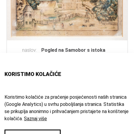
naslov:
Pogled na Samobor s istoka
autor:
autor neutvrđen
vrsta
akvarel
građe:
KORISTIMO KOLAČIĆE
tehnika:
akvarel
mjesto:
Samobor
vrijeme
početak 19. st.
Koristimo kolačiće za praćenje posjećenosti naših stranica
(Google Analytics) u svrhu poboljšanja stranica. Statistika
izrade:
se prikuplja anonimno i prihvaćanjem pristajete na korištenje
zbirka:
Umjetnička zbirka
kolačića.
Saznaj više