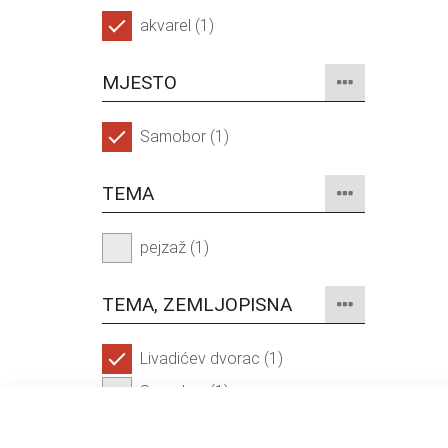
akvarel (1)
MJESTO
Samobor (1)
TEMA
pejzaž (1)
TEMA, ZEMLJOPISNA
Livadićev dvorac (1)
Samobor (1)
Stari Grad Samobor (1)