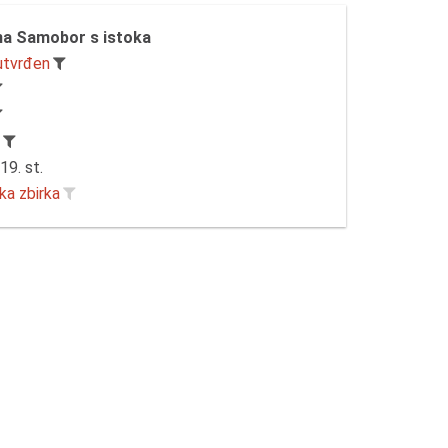
na Samobor s istoka
utvrđen
r
19. st.
ka zbirka