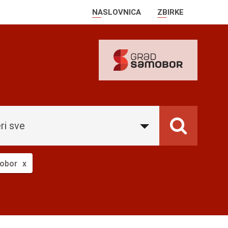
NASLOVNICA
ZBIRKE
ri sve
obor