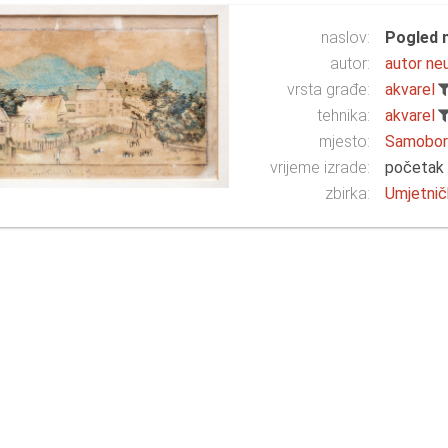
naslov:
Pogled 
autor:
autor ne
vrsta građe:
akvarel
tehnika:
akvarel
mjesto:
Samobo
vrijeme izrade:
početak 
zbirka:
Umjetnič