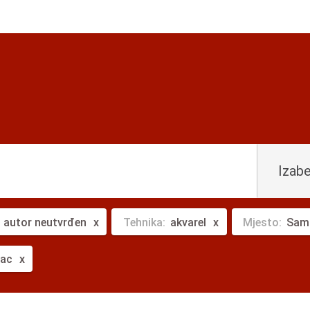
Izabe
:
autor neutvrđen
Tehnika:
akvarel
Mjesto:
Sam
rac