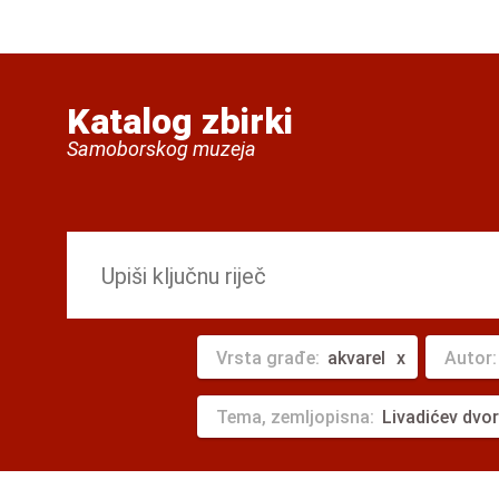
Katalog zbirki
Samoborskog muzeja
Vrsta građe:
akvarel
Autor
Tema, zemljopisna:
Livadićev dvo