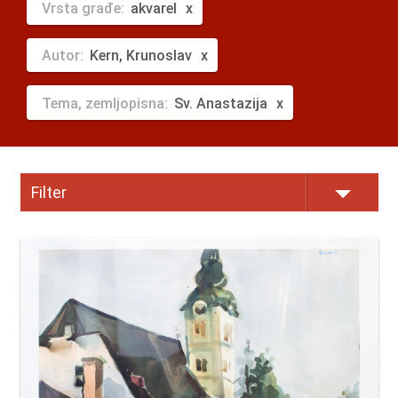
Vrsta građe:
akvarel
Autor:
Kern, Krunoslav
Tema, zemljopisna:
Sv. Anastazija
Filter