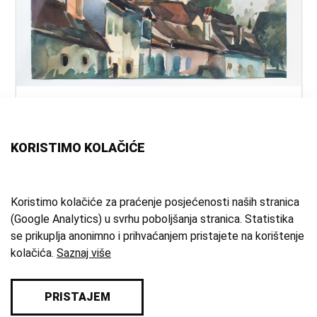
naslov:
Samobor
autor:
Kern, Krunoslav
(slikar)
vrsta
akvarel
KORISTIMO KOLAČIĆE
građe:
tehnika:
akvarel
vrijeme
1976. g.
Koristimo kolačiće za praćenje posjećenosti naših stranica
(Google Analytics) u svrhu poboljšanja stranica. Statistika
izrade:
se prikuplja anonimno i prihvaćanjem pristajete na korištenje
zbirka:
Umjetnička zbirka
kolačića.
Saznaj više
PRISTAJEM