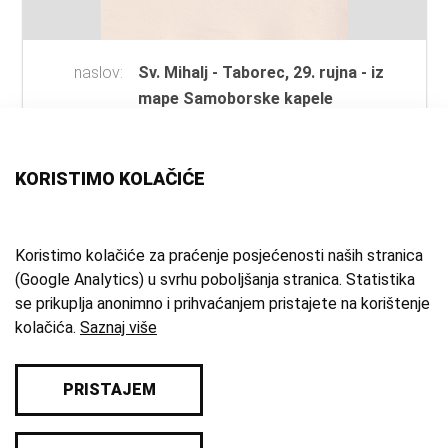
naslov:
Sv. Mihalj - Taborec, 29. rujna - iz
mape Samoborske kapele
autor:
Paro, Frane
(slikar i grafičar)
vrsta
bakrorez
građe:
KORISTIMO KOLAČIĆE
tehnika:
bakrorez
mjesto:
Samobor- Zagreb
vrijeme
1991. g.
Koristimo kolačiće za praćenje posjećenosti naših stranica
(Google Analytics) u svrhu poboljšanja stranica. Statistika
izrade:
se prikuplja anonimno i prihvaćanjem pristajete na korištenje
zbirka:
Umjetnička zbirka
kolačića.
Saznaj više
PRISTAJEM
© 2026 Samoborski muzej