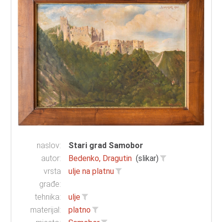
naslov:
Stari grad Samobor
autor:
Bedenko, Dragutin
(slikar)
vrsta
ulje na platnu
građe:
tehnika:
ulje
materijal:
platno