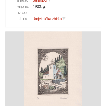
mjesto:
Samobor
vrijeme
1903. g.
izrade:
zbirka:
Umjetnička zbirka