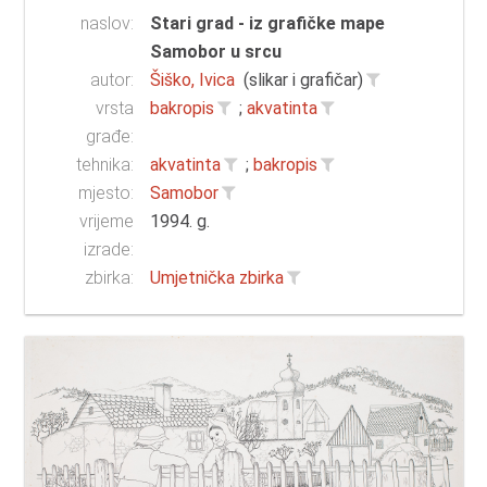
naslov:
Stari grad - iz grafičke mape
Samobor u srcu
autor:
Šiško, Ivica
(slikar i grafičar)
vrsta
bakropis
;
akvatinta
građe:
tehnika:
akvatinta
;
bakropis
mjesto:
Samobor
vrijeme
1994. g.
izrade:
zbirka:
Umjetnička zbirka