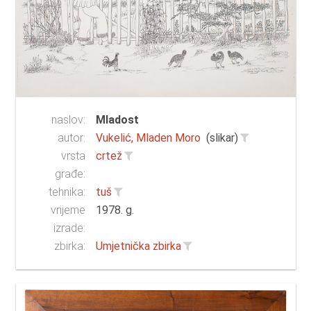
naslov:
Mladost
autor:
Vukelić, Mladen Moro
(slikar)
vrsta
crtež
građe:
tehnika:
tuš
vrijeme
1978. g.
izrade:
zbirka:
Umjetnička zbirka