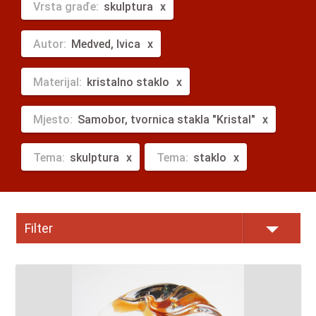
Vrsta građe:
skulptura
Autor:
Medved, Ivica
Materijal:
kristalno staklo
Mjesto:
Samobor, tvornica stakla "Kristal"
Tema:
skulptura
Tema:
staklo
Filter