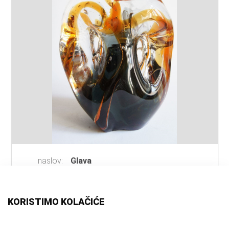
naslov:
Glava
autor:
Medved, Ivica
(kipar)
vrsta
skulptura
građe:
KORISTIMO KOLAČIĆE
materijal:
kristalno staklo
mjesto:
Samobor, tvornica stakla "Kristal"