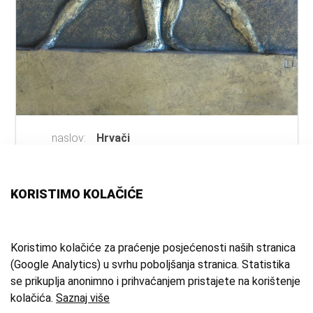
naslov:
Hrvači
autor:
Ivanščak, Ferdo
(kipar)
vrsta
reljef
građe:
KORISTIMO KOLAČIĆE
materijal:
sadra
mjesto:
Samobor
vrijeme
1915.-1925. g.
Koristimo kolačiće za praćenje posjećenosti naših stranica
(Google Analytics) u svrhu poboljšanja stranica. Statistika
izrade:
se prikuplja anonimno i prihvaćanjem pristajete na korištenje
zbirka:
Umjetnička zbirka
kolačića.
Saznaj više