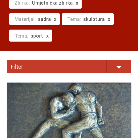
Zbirka:
Umjetnička zbirka
Materijal:
sadra
Tema:
skulptura
Tema:
sport
Filter