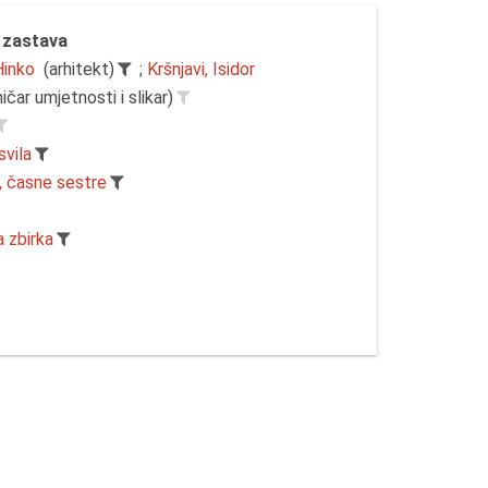
 zastava
Hinko
(arhitekt)
;
Kršnjavi, Isidor
ičar umjetnosti i slikar)
svila
 časne sestre
a zbirka