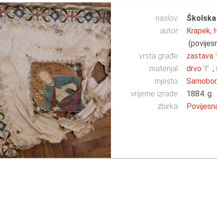
naslov:
Školska
autor:
Krapek, 
(povijesn
vrsta građe:
zastava
materijal:
drvo
;
mjesto:
Samobor,
vrijeme izrade:
1884. g.
zbirka:
Povijesn