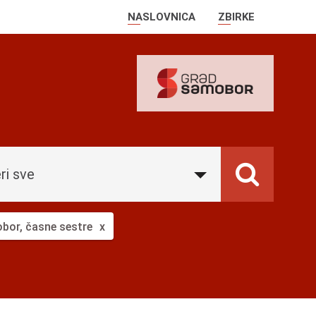
NASLOVNICA
ZBIRKE
ri sve
bor, časne sestre