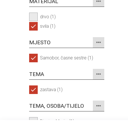
MATERIJAL
drvo (1)
svila (1)
MJESTO
Samobor, časne sestre (1)
TEMA
zastava (1)
TEMA, OSOBA/TIJELO
Djevica Marija (1)