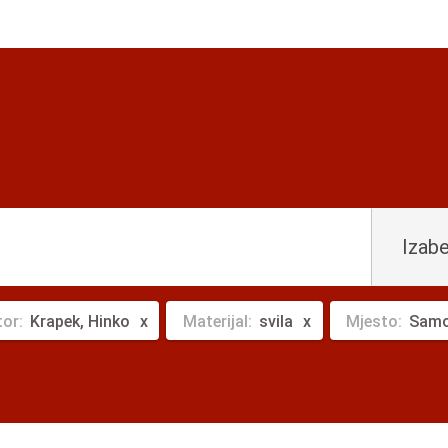
Izabe
tor:
Krapek, Hinko
Materijal:
svila
Mjesto:
Samo