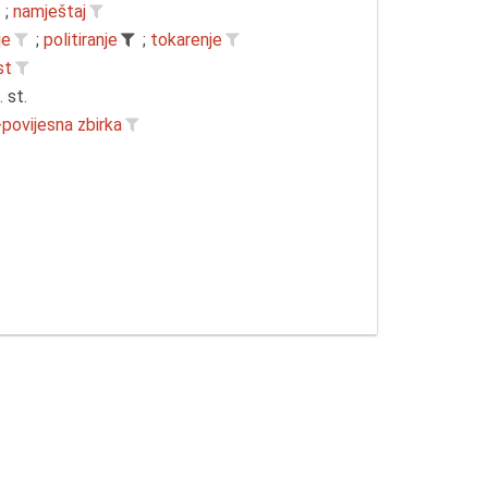
;
namještaj
je
;
politiranje
;
tokarenje
st
. st.
-povijesna zbirka