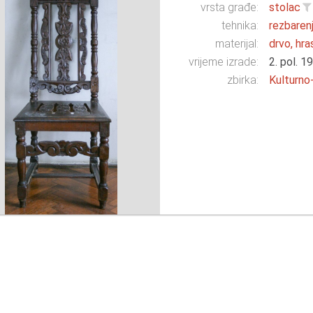
vrsta građe:
stolac
tehnika:
rezbaren
materijal:
drvo, hra
vrijeme izrade:
2. pol. 19
zbirka:
Kulturno