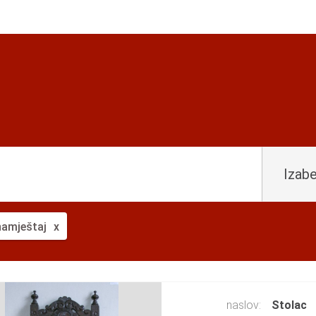
Izabe
namještaj
naslov:
Stolac