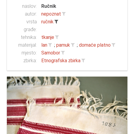
naslov:
Ručnik
autor:
nepoznat
vrsta
ručnik
građe:
tehnika:
tkanje
materijal:
lan
;
pamuk
;
domaće platno
mjesto:
Samobor
zbirka:
Etnografska zbirka