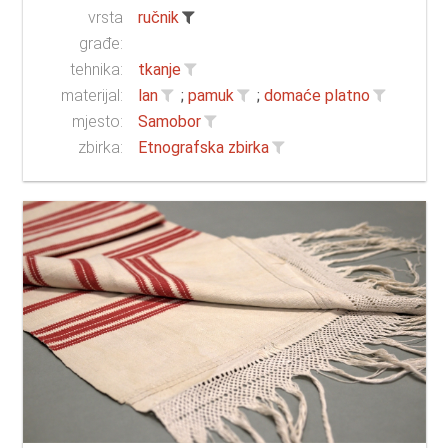
vrsta
ručnik
građe:
tehnika:
tkanje
materijal:
lan
;
pamuk
;
domaće platno
mjesto:
Samobor
zbirka:
Etnografska zbirka