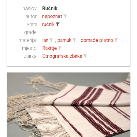
naslov:
Ručnik
autor:
nepoznat
vrsta
ručnik
građe:
materijal:
lan
;
pamuk
;
domaće platno
mjesto:
Rakitje
zbirka:
Etnografska zbirka