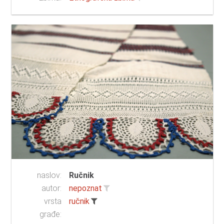
naslov:
Ručnik
autor:
nepoznat
vrsta
ručnik
građe: