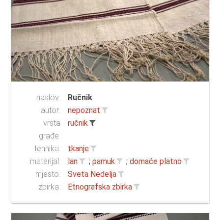
naslov:
Ručnik
autor:
nepoznat
vrsta
ručnik
građe:
tehnika:
tkanje
materijal:
lan
;
pamuk
;
domaće platno
mjesto:
Sveta Nedelja
zbirka:
Etnografska zbirka