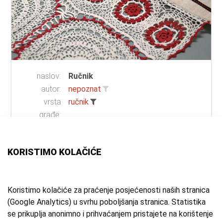
naslov:
Ručnik
autor:
nepoznat
vrsta
ručnik
građe:
tehnika:
tkanje
materijal:
lan
;
pamuk
;
domaće platno
KORISTIMO KOLAČIĆE
mjesto:
Gradna
zbirka:
Etnografska zbirka
Koristimo kolačiće za praćenje posjećenosti naših stranica
(Google Analytics) u svrhu poboljšanja stranica. Statistika
1 - 12 od 18
se prikuplja anonimno i prihvaćanjem pristajete na korištenje