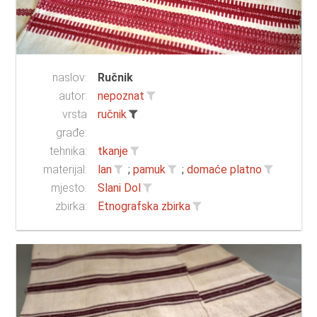
naslov:
Ručnik
autor:
nepoznat
vrsta
ručnik
građe:
tehnika:
tkanje
materijal:
lan
;
pamuk
;
domaće platno
mjesto:
Slani Dol
zbirka:
Etnografska zbirka