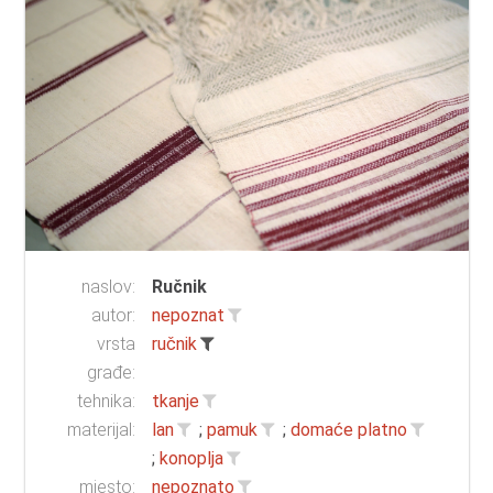
naslov:
Ručnik
autor:
nepoznat
vrsta
ručnik
građe:
tehnika:
tkanje
materijal:
lan
;
pamuk
;
domaće platno
;
konoplja
mjesto:
nepoznato