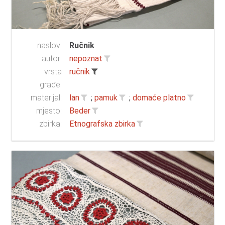
naslov:
Ručnik
autor:
nepoznat
vrsta
ručnik
građe:
materijal:
lan
;
pamuk
;
domaće platno
mjesto:
Beder
zbirka:
Etnografska zbirka