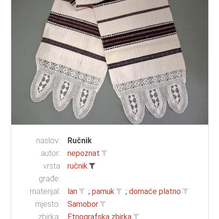
naslov:
Ručnik
autor:
nepoznat
vrsta
ručnik
građe:
materijal:
lan
;
pamuk
;
domaće platno
mjesto:
Samobor
zbirka:
Etnografska zbirka