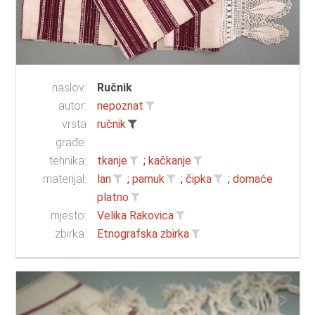
naslov:
Ručnik
autor:
nepoznat
vrsta
ručnik
građe:
tehnika:
tkanje
;
kačkanje
materijal:
lan
;
pamuk
;
čipka
;
domaće
platno
mjesto:
Velika Rakovica
zbirka:
Etnografska zbirka