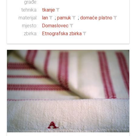
građe:
tehnika:
tkanje
materijal:
lan
;
pamuk
;
domaće platno
mjesto:
Domaslovec
zbirka:
Etnografska zbirka