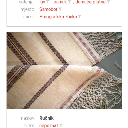
materijal:
lan
;
pamuk
;
domaće platno
mjesto:
Samobor
zbirka:
Etnografska zbirka
naslov:
Ručnik
autor:
nepoznat