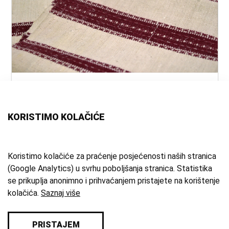
naslov:
Ručnik
autor:
nepoznat
vrsta
ručnik
KORISTIMO KOLAČIĆE
građe:
tehnika:
tkanje
materijal:
lan
;
pamuk
;
domaće platno
Koristimo kolačiće za praćenje posjećenosti naših stranica
(Google Analytics) u svrhu poboljšanja stranica. Statistika
mjesto:
Domaslovec
se prikuplja anonimno i prihvaćanjem pristajete na korištenje
zbirka:
Etnografska zbirka
kolačića.
Saznaj više
PRISTAJEM