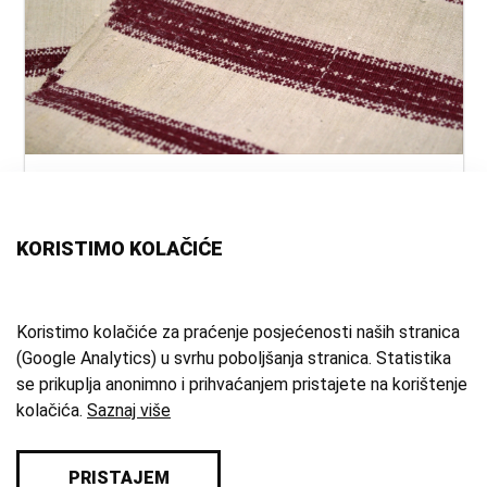
naslov:
Ručnik
autor:
nepoznat
vrsta
ručnik
KORISTIMO KOLAČIĆE
građe:
tehnika:
tkanje
materijal:
lan
;
pamuk
;
domaće platno
Koristimo kolačiće za praćenje posjećenosti naših stranica
(Google Analytics) u svrhu poboljšanja stranica. Statistika
mjesto:
Domaslovec
se prikuplja anonimno i prihvaćanjem pristajete na korištenje
zbirka:
Etnografska zbirka
kolačića.
Saznaj više
PRISTAJEM