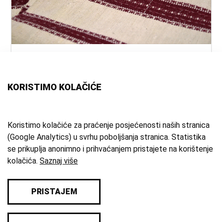
naslov:
Ručnik
autor:
nepoznat
vrsta
ručnik
KORISTIMO KOLAČIĆE
građe:
tehnika:
tkanje
materijal:
lan
;
pamuk
;
domaće platno
Koristimo kolačiće za praćenje posjećenosti naših stranica
(Google Analytics) u svrhu poboljšanja stranica. Statistika
mjesto:
Domaslovec
se prikuplja anonimno i prihvaćanjem pristajete na korištenje
zbirka:
Etnografska zbirka
kolačića.
Saznaj više
PRISTAJEM
© 2026 Samoborski muzej