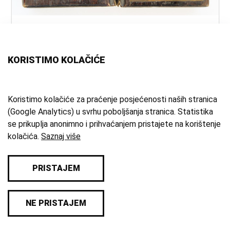
naslov:
Album fotografija
vrsta
album
građe:
KORISTIMO KOLAČIĆE
tehnika:
intarzija
materijal:
koža
vrijeme
19. st.
Koristimo kolačiće za praćenje posjećenosti naših stranica
(Google Analytics) u svrhu poboljšanja stranica. Statistika
izrade:
se prikuplja anonimno i prihvaćanjem pristajete na korištenje
zbirka:
Zbirka fotografija
kolačića.
Saznaj više
PRISTAJEM
© 2026 Samoborski muzej
NE PRISTAJEM
Impresum
/
Pravila privatnosti