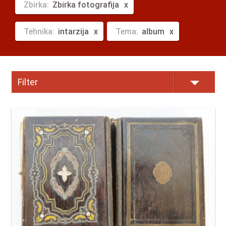
Zbirka:
Zbirka fotografija
Tehnika:
intarzija
Tema:
album
Filter