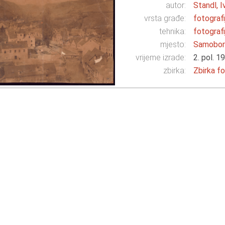
autor:
Standl, I
vrsta građe:
fotografi
tehnika:
fotografi
mjesto:
Samobo
vrijeme izrade:
2. pol. 19
zbirka:
Zbirka fo