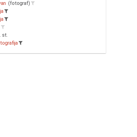
van
(fotograf)
ja
ja
r
. st.
tografija