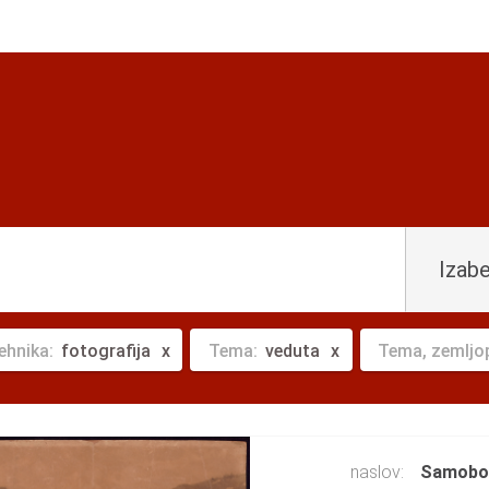
Izabe
ehnika:
fotografija
Tema:
veduta
Tema, zemljo
naslov:
Samobo