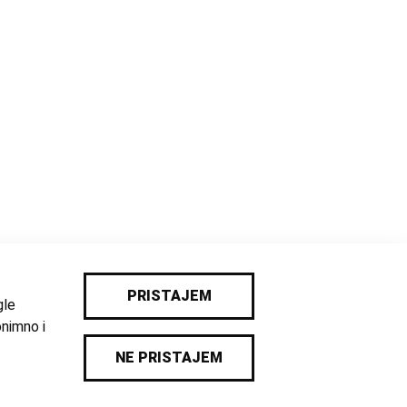
PRISTAJEM
gle
onimno i
NE PRISTAJEM
Impresum
/
Pravila privatnosti