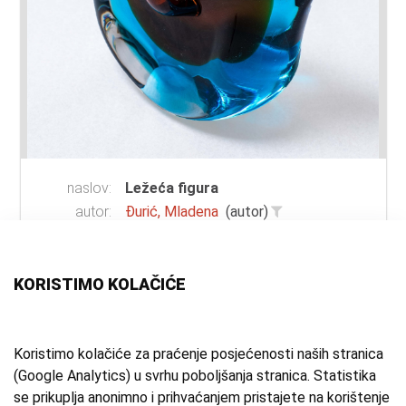
naslov:
Ležeća figura
autor:
Đurić, Mladena
(autor)
vrsta
skulptura
građe:
tehnika:
lijevanje
KORISTIMO KOLAČIĆE
materijal:
staklo
mjesto:
Likovna radionica Lug, Samobor
vrijeme
1984. g.
Koristimo kolačiće za praćenje posjećenosti naših stranica
(Google Analytics) u svrhu poboljšanja stranica. Statistika
izrade:
se prikuplja anonimno i prihvaćanjem pristajete na korištenje
zbirka:
Umjetnička zbirka