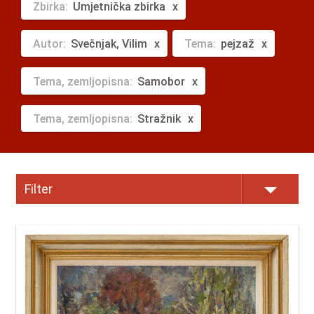
Zbirka:
Umjetnička zbirka
Autor:
Svečnjak, Vilim
Tema:
pejzaž
Tema, zemljopisna:
Samobor
Tema, zemljopisna:
Stražnik
Filter