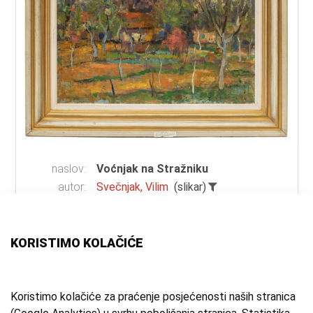
naslov:
Voćnjak na Stražniku
autor:
Svečnjak, Vilim
(slikar)
vrsta
ulje na lesonitu
građe:
tehnika:
ulje
KORISTIMO KOLAČIĆE
materijal:
lesonit
mjesto:
Samobor, Stražnik
vrijeme
20. st.
Koristimo kolačiće za praćenje posjećenosti naših stranica