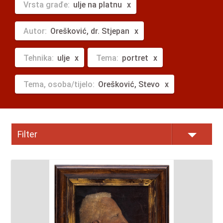
Vrsta građe:
ulje na platnu
Autor:
Orešković, dr. Stjepan
Tehnika:
ulje
Tema:
portret
Tema, osoba/tijelo:
Orešković, Stevo
Filter