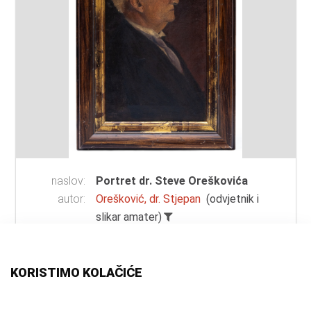
naslov:
Portret dr. Steve Oreškovića
autor:
Orešković, dr. Stjepan
(odvjetnik i
slikar amater)
vrsta
ulje na platnu
građe:
tehnika:
ulje
KORISTIMO KOLAČIĆE
materijal:
platno
mjesto:
Samobor