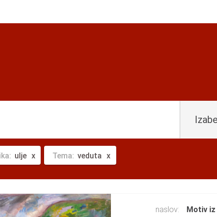
Izabe
ika:
ulje
Tema:
veduta
naslov:
Motiv i