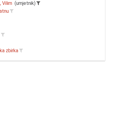
 Vilim
(umjetnik)
latnu
r
ka zbirka