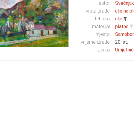
autor:
Svečnjak,
vrsta građe:
ulje na p
tehnika:
ulje
materijal:
platno
mjesto:
Samobo
vrijeme izrade:
20. st.
zbirka:
Umjetnič