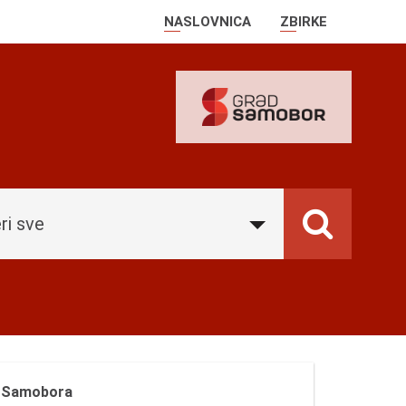
NASLOVNICA
ZBIRKE
ri sve
z Samobora