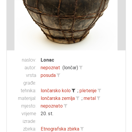
naslov:
Lonac
autor:
nepoznat
(lončar)
vrsta
posuda
građe:
tehnika:
lončarsko kolo
;
pletenje
materijal:
lončarska zemlja
;
metal
mjesto:
nepoznato
vrijeme
20. st.
izrade:
zbirka:
Etnografska zbirka