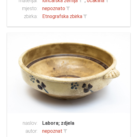
materijal:
lončarska zemlja
;
ocaklina
mjesto:
nepoznato
zbirka:
Etnografska zbirka
naslov:
Labora; zdjela
autor:
nepoznat