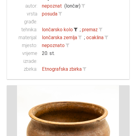
autor:
nepoznat
(lončar)
vrsta
posuda
građe:
tehnika:
lončarsko kolo
;
premaz
materijal:
lončarska zemlja
;
ocaklina
mjesto:
nepoznato
vrijeme
20. st.
izrade:
zbirka:
Etnografska zbirka