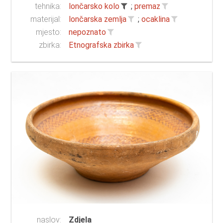
tehnika:
lončarsko kolo
;
premaz
materijal:
lončarska zemlja
;
ocaklina
mjesto:
nepoznato
zbirka:
Etnografska zbirka
naslov:
Zdjela