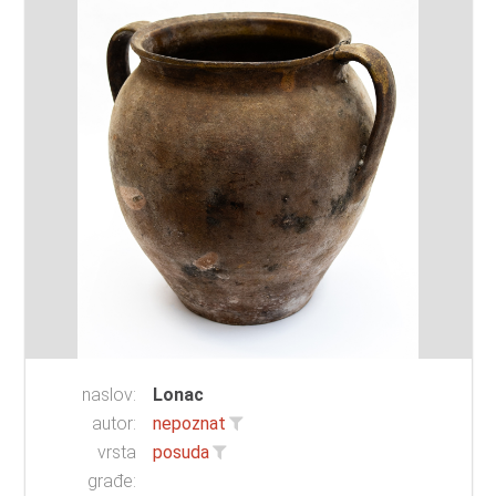
naslov:
Lonac
autor:
nepoznat
vrsta
posuda
građe: