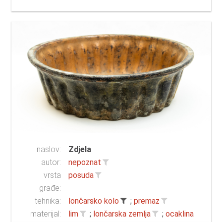
naslov:
Zdjela
autor:
nepoznat
vrsta
posuda
građe:
tehnika:
lončarsko kolo
;
premaz
materijal:
lim
;
lončarska zemlja
;
ocaklina