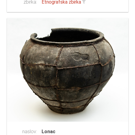
zbirka:
Etnografska zbirka
naslov:
Lonac