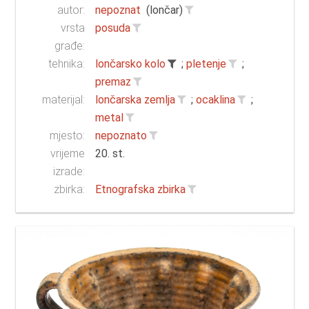
autor:
nepoznat
(lončar)
vrsta
posuda
građe:
tehnika:
lončarsko kolo
;
pletenje
;
premaz
materijal:
lončarska zemlja
;
ocaklina
;
metal
mjesto:
nepoznato
vrijeme
20. st.
izrade:
zbirka:
Etnografska zbirka