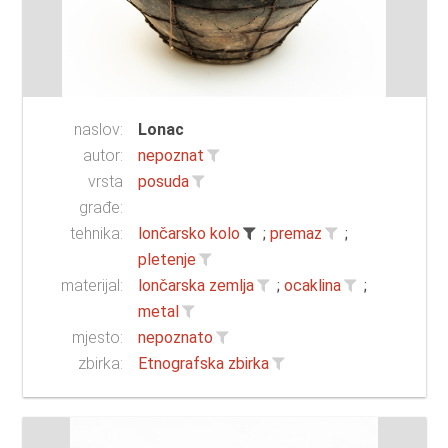
naslov:
Lonac
autor:
nepoznat
vrsta
posuda
građe:
tehnika:
lončarsko kolo
;
premaz
;
pletenje
materijal:
lončarska zemlja
;
ocaklina
;
metal
mjesto:
nepoznato
zbirka:
Etnografska zbirka