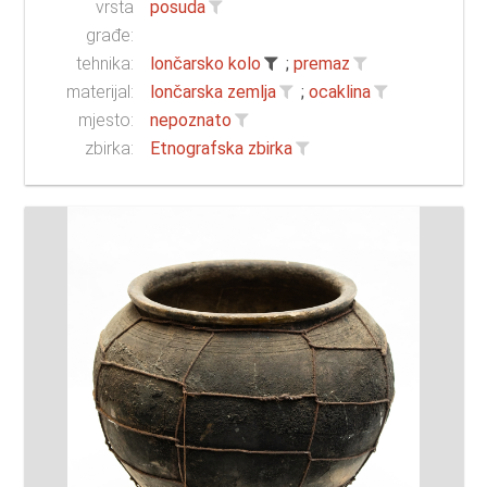
vrsta
posuda
građe:
tehnika:
lončarsko kolo
;
premaz
materijal:
lončarska zemlja
;
ocaklina
mjesto:
nepoznato
zbirka:
Etnografska zbirka