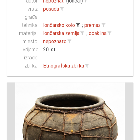
autor:
nepoznat
(lončar)
vrsta
posuda
građe:
tehnika:
lončarsko kolo
;
premaz
materijal:
lončarska zemlja
;
ocaklina
mjesto:
nepoznato
vrijeme
20. st.
izrade:
zbirka:
Etnografska zbirka