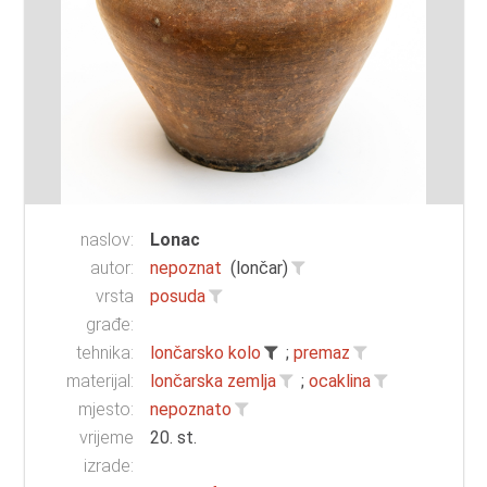
naslov:
Lonac
autor:
nepoznat
(lončar)
vrsta
posuda
građe:
tehnika:
lončarsko kolo
;
premaz
materijal:
lončarska zemlja
;
ocaklina
mjesto:
nepoznato
vrijeme
20. st.
izrade: