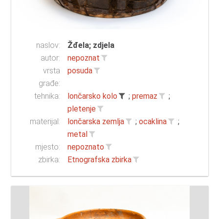
naslov:
Žđela; zdjela
autor:
nepoznat
vrsta
posuda
građe:
tehnika:
lončarsko kolo
;
premaz
;
pletenje
materijal:
lončarska zemlja
;
ocaklina
;
metal
mjesto:
nepoznato
zbirka:
Etnografska zbirka