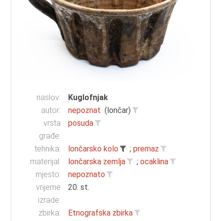
naslov:
Kuglofnjak
autor:
nepoznat
(lončar)
vrsta
posuda
građe:
tehnika:
lončarsko kolo
;
premaz
materijal:
lončarska zemlja
;
ocaklina
mjesto:
nepoznato
vrijeme
20. st.
izrade:
zbirka:
Etnografska zbirka