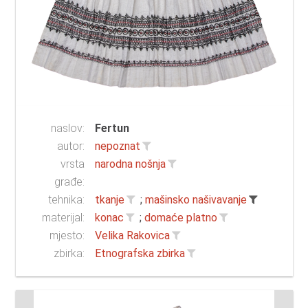
naslov:
Fertun
autor:
nepoznat
vrsta
narodna nošnja
građe:
tehnika:
tkanje
;
mašinsko našivavanje
materijal:
konac
;
domaće platno
mjesto:
Velika Rakovica
zbirka:
Etnografska zbirka