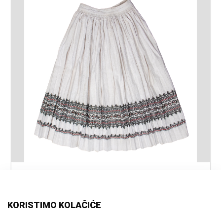
naslov:
Rubača
autor:
nepoznat
vrsta
narodna nošnja
KORISTIMO KOLAČIĆE
građe: