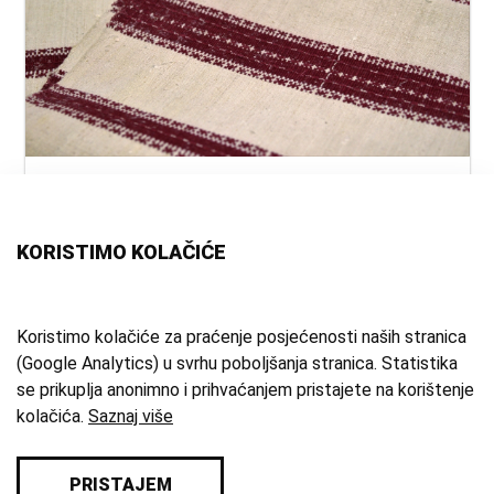
naslov:
Ručnik
autor:
nepoznat
vrsta
ručnik
KORISTIMO KOLAČIĆE
građe:
tehnika:
tkanje
materijal:
lan
;
pamuk
;
domaće platno
Koristimo kolačiće za praćenje posjećenosti naših stranica
(Google Analytics) u svrhu poboljšanja stranica. Statistika
mjesto:
Domaslovec
se prikuplja anonimno i prihvaćanjem pristajete na korištenje
zbirka:
Etnografska zbirka
kolačića.
Saznaj više
PRISTAJEM