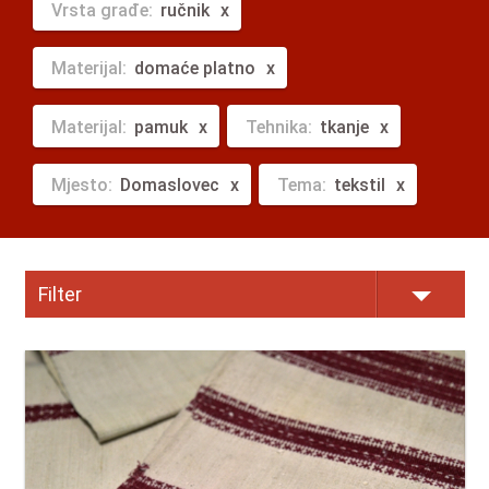
Vrsta građe:
ručnik
Materijal:
domaće platno
Materijal:
pamuk
Tehnika:
tkanje
Mjesto:
Domaslovec
Tema:
tekstil
Filter