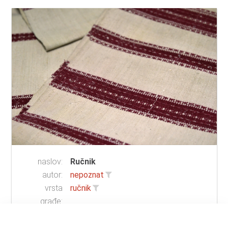
naslov:
Ručnik
autor:
nepoznat
vrsta
ručnik
građe:
tehnika:
tkanje
materijal:
lan
;
pamuk
;
domaće platno