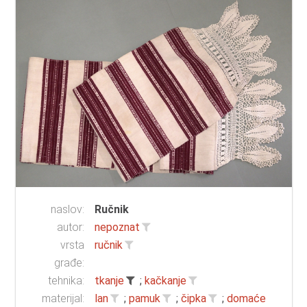
naslov:
Ručnik
autor:
nepoznat
vrsta
ručnik
građe:
tehnika:
tkanje
;
kačkanje
materijal:
lan
;
pamuk
;
čipka
;
domaće