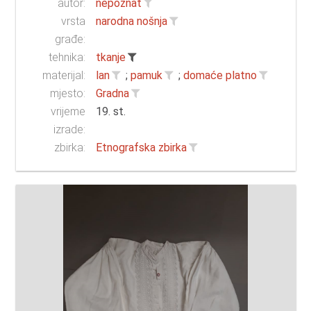
autor:
nepoznat
vrsta
narodna nošnja
građe:
tehnika:
tkanje
materijal:
lan
;
pamuk
;
domaće platno
mjesto:
Gradna
vrijeme
19. st.
izrade:
zbirka:
Etnografska zbirka