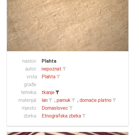
naslov:
Plahta
autor:
nepoznat
vrsta
Plahta
građe:
tehnika:
tkanje
materijal:
lan
;
pamuk
;
domaće platno
mjesto:
Domaslovec
zbirka:
Etnografska zbirka