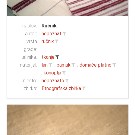
naslov:
Ručnik
autor:
nepoznat
vrsta
ručnik
građe:
tehnika:
tkanje
materijal:
lan
;
pamuk
;
domaće platno
;
konoplja
mjesto:
nepoznato
zbirka:
Etnografska zbirka