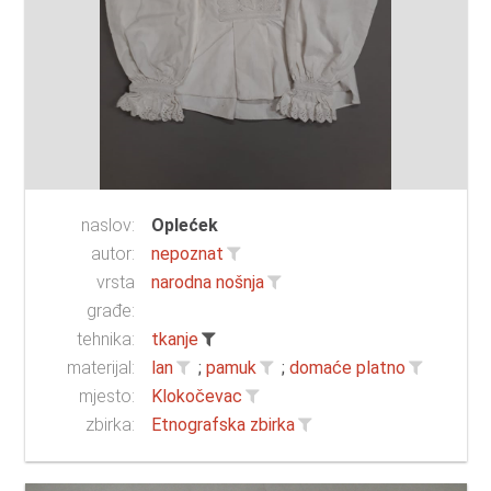
naslov:
Oplećek
autor:
nepoznat
vrsta
narodna nošnja
građe:
tehnika:
tkanje
materijal:
lan
;
pamuk
;
domaće platno
mjesto:
Klokočevac
zbirka:
Etnografska zbirka