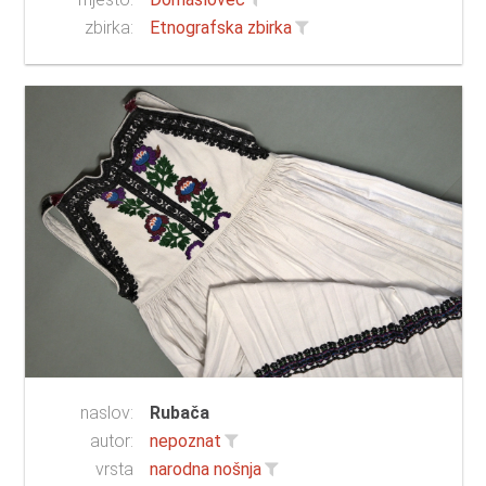
zbirka:
Etnografska zbirka
naslov:
Rubača
autor:
nepoznat
vrsta
narodna nošnja