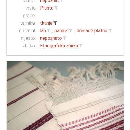
autor:
nepoznat
vrsta
Plahta
građe:
tehnika:
tkanje
materijal:
lan
;
pamuk
;
domaće platno
mjesto:
nepoznato
zbirka:
Etnografska zbirka