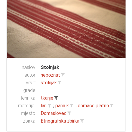
naslov:
Stolnjak
autor:
nepoznat
vrsta
stolnjak
građe:
tehnika:
tkanje
materijal:
lan
;
pamuk
;
domaće platno
mjesto:
Domaslovec
zbirka:
Etnografska zbirka