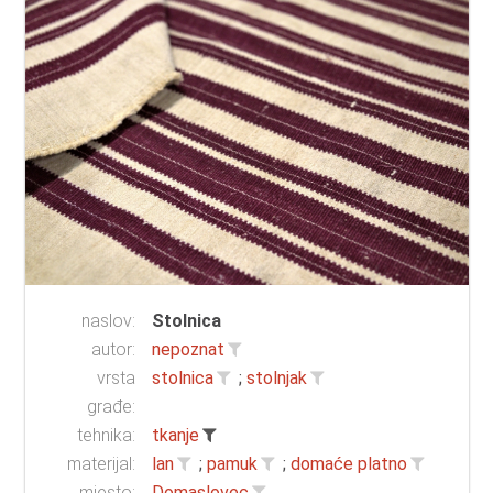
naslov:
Stolnica
autor:
nepoznat
vrsta
stolnica
;
stolnjak
građe:
tehnika:
tkanje
materijal:
lan
;
pamuk
;
domaće platno
mjesto:
Domaslovec