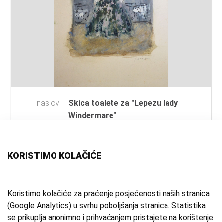
naslov:
Skica toalete za "Lepezu lady
Windermare"
autor:
Reiser, Nikola
(slikar)
vrsta
akvarel
građe:
KORISTIMO KOLAČIĆE
tehnika:
akvarel
mjesto:
Zagreb
vrijeme
1954. g.
Koristimo kolačiće za praćenje posjećenosti naših stranica
(Google Analytics) u svrhu poboljšanja stranica. Statistika
izrade:
se prikuplja anonimno i prihvaćanjem pristajete na korištenje
zbirka:
Umjetnička zbirka