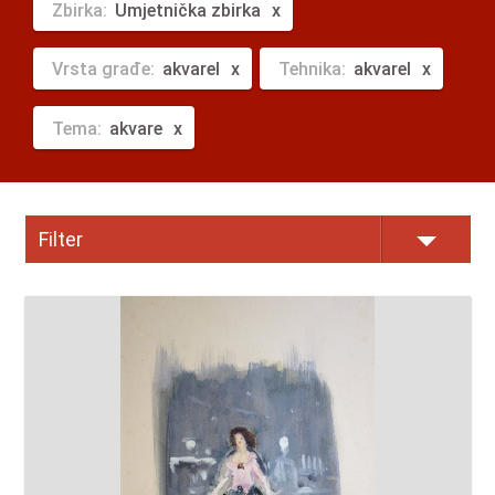
Zbirka:
Umjetnička zbirka
Vrsta građe:
akvarel
Tehnika:
akvarel
Tema:
akvare
Filter