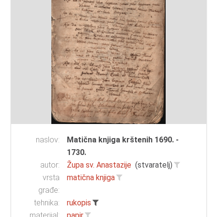
naslov:
Matična knjiga krštenih 1690. -
1730.
autor:
Župa sv. Anastazije
(stvaratelj)
vrsta
matična knjiga
građe:
tehnika:
rukopis
materijal:
papir