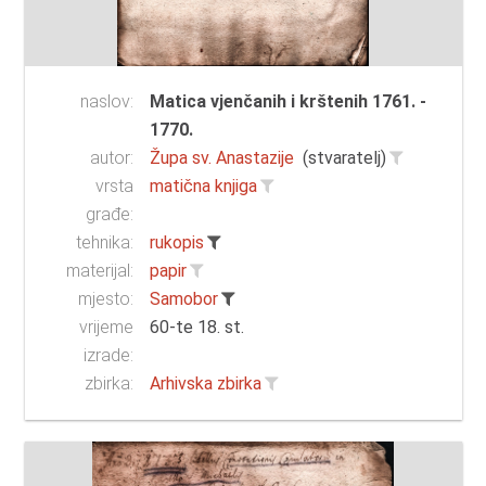
naslov:
Matica vjenčanih i krštenih 1761. -
1770.
autor:
Župa sv. Anastazije
(stvaratelj)
vrsta
matična knjiga
građe:
tehnika:
rukopis
materijal:
papir
mjesto:
Samobor
vrijeme
60-te 18. st.
izrade:
zbirka:
Arhivska zbirka