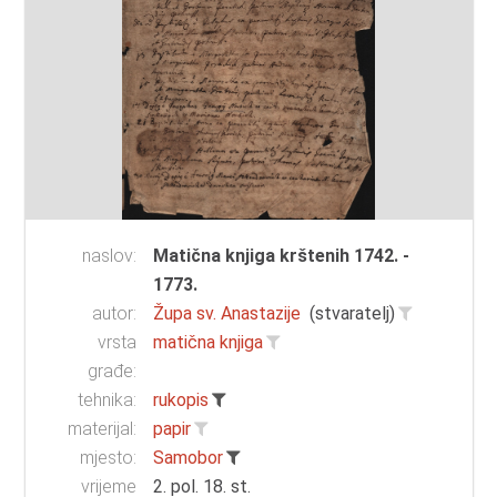
naslov:
Matična knjiga krštenih 1742. -
1773.
autor:
Župa sv. Anastazije
(stvaratelj)
vrsta
matična knjiga
građe:
tehnika:
rukopis
materijal:
papir
mjesto:
Samobor
vrijeme
2. pol. 18. st.