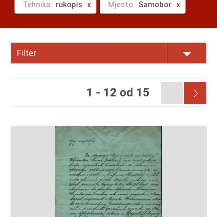
Tehnika:
rukopis
Mjesto:
Samobor
Filter
1 - 12 od 15