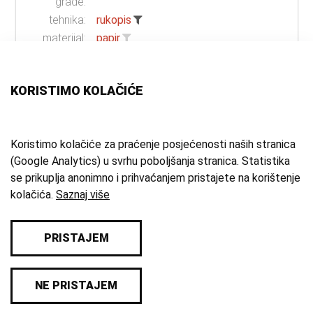
građe:
tehnika:
rukopis
materijal:
papir
mjesto:
Samobor
vrijeme
30-te 18. st.
KORISTIMO KOLAČIĆE
izrade:
zbirka:
Arhivska zbirka
Koristimo kolačiće za praćenje posjećenosti naših stranica
(Google Analytics) u svrhu poboljšanja stranica. Statistika
1 - 12 od 15
se prikuplja anonimno i prihvaćanjem pristajete na korištenje
kolačića.
Saznaj više
PRISTAJEM
© 2026 Samoborski muzej
NE PRISTAJEM
Impresum
/
Pravila privatnosti