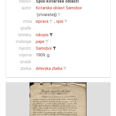
naslov:
Spisi kotarske oblasti
autor:
Kotarska oblast Samobor
(stvaratelj)
vrsta
isprava
;
spis
građe:
tehnika:
rukopis
materijal:
papir
mjesto:
Samobor
vrijeme
1909. g.
izrade:
zbirka:
Arhivska zbirka