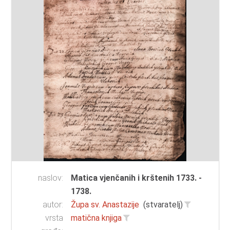
naslov:
Matica vjenčanih i krštenih 1733. -
1738.
autor:
Župa sv. Anastazije
(stvaratelj)
vrsta
matična knjiga