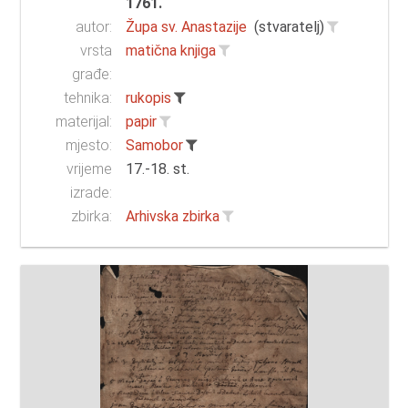
1761.
autor:
Župa sv. Anastazije
(stvaratelj)
vrsta
matična knjiga
građe:
tehnika:
rukopis
materijal:
papir
mjesto:
Samobor
vrijeme
17.-18. st.
izrade:
zbirka:
Arhivska zbirka