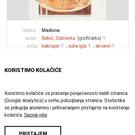
naslov:
Madona
autor:
Babić, Dubravka
(grafičarka)
vrsta
bakropis
;
suha igla
;
akvarel
građe:
tehnika:
bakropis
;
akvarel
;
suha igla
;
acquatinta
KORISTIMO KOLAČIĆE
materijal:
papir
mjesto:
Zagreb
vrijeme
20. st.
Koristimo kolačiće za praćenje posjećenosti naših stranica
(Google Analytics) u svrhu poboljšanja stranica. Statistika
izrade:
se prikuplja anonimno i prihvaćanjem pristajete na korištenje
zbirka:
Umjetnička zbirka
kolačića.
Saznaj više
PRISTAJEM