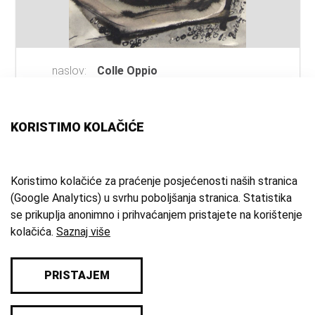
naslov:
Colle Oppio
autor:
Mičin, Milan
(dizajner)
vrsta
akvarel
građe:
KORISTIMO KOLAČIĆE
tehnika:
akvarel
mjesto:
Rim
vrijeme
1965. g.
Koristimo kolačiće za praćenje posjećenosti naših stranica
(Google Analytics) u svrhu poboljšanja stranica. Statistika
izrade:
se prikuplja anonimno i prihvaćanjem pristajete na korištenje
zbirka:
Umjetnička zbirka
kolačića.
Saznaj više
PRISTAJEM
© 2026 Samoborski muzej