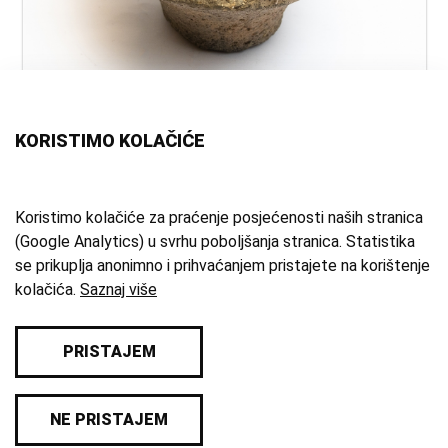
naslov:
Ulomak keramike
KORISTIMO KOLAČIĆE
vrsta
ulomak keramike
građe:
materijal:
keramika
Koristimo kolačiće za praćenje posjećenosti naših stranica
(Google Analytics) u svrhu poboljšanja stranica. Statistika
mjesto:
Hajdovčak
se prikuplja anonimno i prihvaćanjem pristajete na korištenje
zbirka:
Arheološka zbirka
kolačića.
Saznaj više
PRISTAJEM
© 2026 Samoborski muzej
NE PRISTAJEM